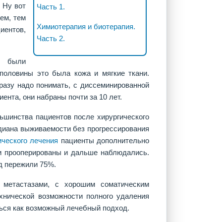
 Ну вот
Часть 1.
ем, тем
Химиотерапия и биотерапия.
иентов,
Часть 2.
е были
половины это была кожа и мягкие ткани.
сразу надо понимать, с диссеминированной
ента, они набраны почти за 10 лет.
льшинства пациентов после хирургического
диана выживаемости без прогрессирования
ического лечения
пациенты дополнительно
ли прооперированы и дальше наблюдались.
д пережили 75%.
 метастазами, с хорошим соматическим
ехнической возможности полного удаления
ься как возможный лечебный подход.