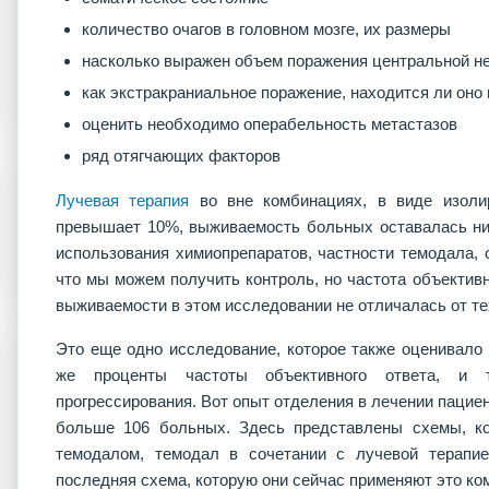
количество очагов в головном мозге, их размеры
насколько выражен объем поражения центральной н
как экстракраниальное поражение, находится ли оно
оценить необходимо операбельность метастазов
ряд отягчающих факторов
Лучевая терапия
во вне комбинациях, в виде изоли
превышает 10%, выживаемость больных оставалась низ
использования химиопрепаратов, частности темодала, о
что мы можем получить контроль, но частота объективн
выживаемости в этом исследовании не отличалась от те
Это еще одно исследование, которое также оценивало
же проценты частоты объективного ответа, и 
прогрессирования. Вот опыт отделения в лечении пацие
больше 106 больных. Здесь представлены схемы, ко
темодалом, темодал в сочетании с лучевой терапие
последняя схема, которую они сейчас применяют это ко