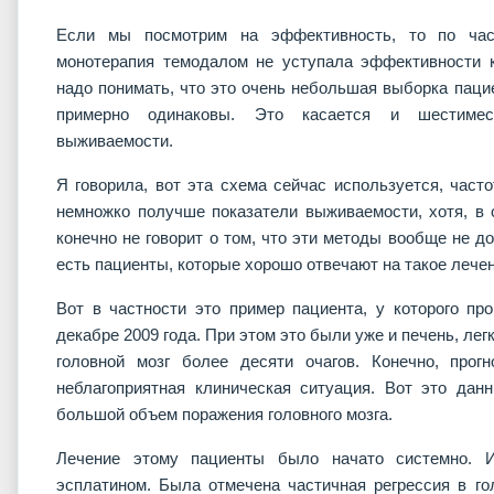
Если мы посмотрим на эффективность, то по част
монотерапия темодалом не уступала эффективности к
надо понимать, что это очень небольшая выборка паци
примерно одинаковы. Это касается и шестимес
выживаемости.
Я говорила, вот эта схема сейчас используется, час
немножко получше показатели выживаемости, хотя, в о
конечно не говорит о том, что эти методы вообще не д
есть пациенты, которые хорошо отвечают на такое лечен
Вот в частности это пример пациента, у которого пр
декабре 2009 года. При этом это были уже и печень, лег
головной мозг более десяти очагов. Конечно, прог
неблагоприятная клиническая ситуация. Вот это да
большой объем поражения головного мозга.
Лечение этому пациенты было начато системно. И
эсплатином. Была отмечена частичная регрессия в го