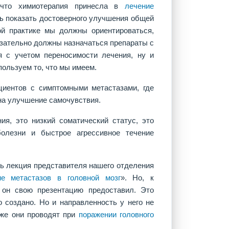
 что химиотерапия принесла в
лечение
ось показать достоверного улучшения общей
ой практике мы должны ориентироваться,
бязательно должны назначаться препараты с
я с учетом переносимости лечения, ну и
пользуем то, что мы имеем.
циентов с симптомными метастазами, где
на улучшение самочувствия.
я, это низкий соматический статус, это
болезни и быстрое агрессивное течение
сь лекция представителя нашего отделения
ие метастазов в головной мозг
». Но, к
 он свою презентацию предоставил. Это
 создано. Но и направленность у него не
кже они проводят при
поражении головного