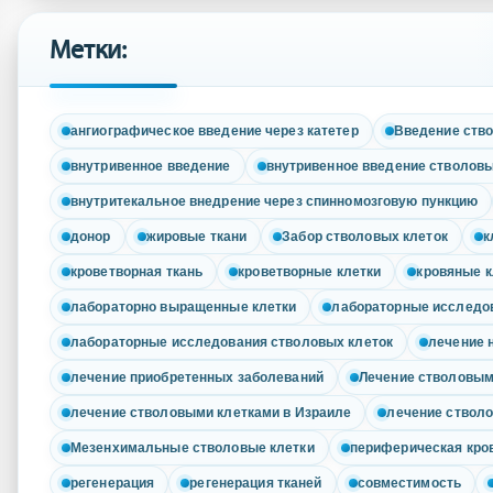
Метки:
ангиографическое введение через катетер
Введение ств
внутривенное введение
внутривенное введение стволовы
внутритекальное внедрение через спинномозговую пункцию
донор
жировые ткани
Забор стволовых клеток
к
кроветворная ткань
кроветворные клетки
кровяные к
лабораторно выращенные клетки
лабораторные исследо
лабораторные исследования стволовых клеток
лечение 
лечение приобретенных заболеваний
Лечение стволовым
лечение стволовыми клетками в Израиле
лечение ствол
Мезенхимальные стволовые клетки
периферическая кро
регенерация
регенерация тканей
совместимость