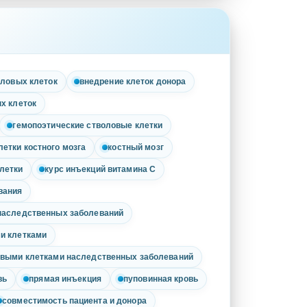
оловых клеток
внедрение клеток донора
х клеток
гемопоэтические стволовые клетки
летки костного мозга
костный мозг
летки
курс инъекций витамина С
вания
наследственных заболеваний
и клетками
овыми клетками наследственных заболеваний
вь
прямая инъекция
пуповинная кровь
совместимость пациента и донора