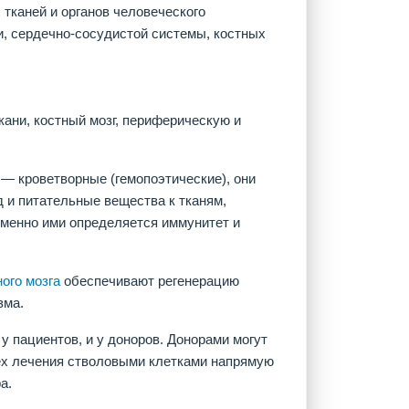
тканей и органов человеческого
ни, сердечно-сосудистой системы, костных
ани, костный мозг, периферическую и
 — кроветворные (гемопоэтические), они
 и питательные вещества к тканям,
именно ими определяется иммунитет и
ого мозга
обеспечивают регенерацию
зма.
у пациентов, и у доноров. Донорами могут
ех лечения стволовыми клетками напрямую
а.