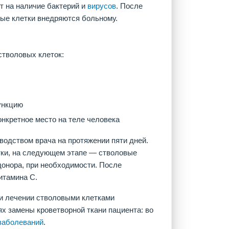
т на наличие бактерий и
вирусов
. После
ые клетки внедряются больному.
стволовых клеток:
ункцию
онкретное место на теле человека
водством врача на протяжении пяти дней.
ки, на следующем этапе — стволовые
донора, при необходимости. После
итамина С.
и лечении стволовыми клетками
х замены кроветворной ткани пациента: во
заболеваний
.