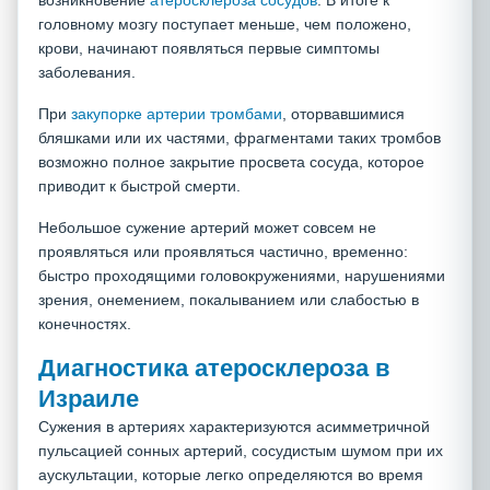
возникновение
атеросклероза сосудов
. В итоге к
головному мозгу поступает меньше, чем положено,
крови, начинают появляться первые симптомы
заболевания.
При
закупорке артерии тромбами
, оторвавшимися
бляшками или их частями, фрагментами таких тромбов
возможно полное закрытие просвета сосуда, которое
приводит к быстрой смерти.
Небольшое сужение артерий может совсем не
проявляться или проявляться частично, временно:
быстро проходящими головокружениями, нарушениями
зрения, онемением, покалыванием или слабостью в
конечностях.
Диагностика атеросклероза в
Израиле
Сужения в артериях характеризуются асимметричной
пульсацией сонных артерий, сосудистым шумом при их
аускультации, которые легко определяются во время