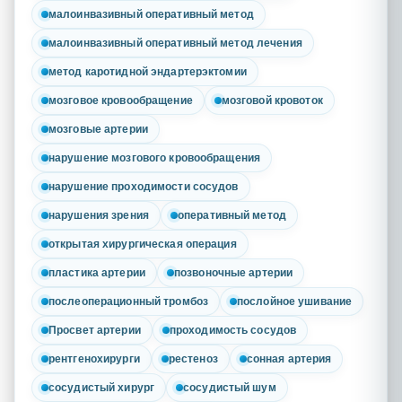
малоинвазивный оперативный метод
малоинвазивный оперативный метод лечения
метод каротидной эндартерэктомии
мозговое кровообращение
мозговой кровоток
мозговые артерии
нарушение мозгового кровообращения
нарушение проходимости сосудов
нарушения зрения
оперативный метод
открытая хирургическая операция
пластика артерии
позвоночные артерии
послеоперационный тромбоз
послойное ушивание
Просвет артерии
проходимость сосудов
рентгенохирурги
рестеноз
сонная артерия
сосудистый хирург
сосудистый шум