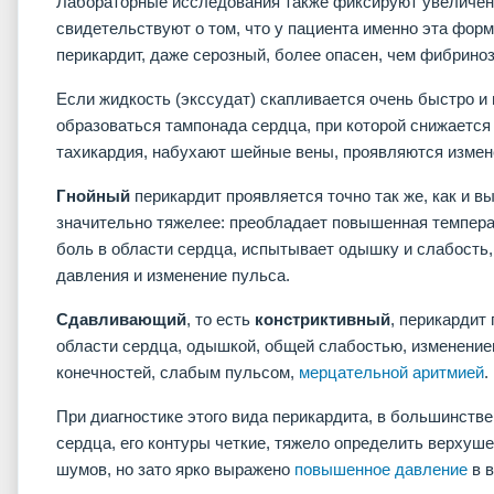
Лабораторные исследования также фиксируют увеличени
свидетельствуют о том, что у пациента именно эта фор
перикардит, даже серозный, более опасен, чем фибрино
Если жидкость (экссудат) скапливается очень быстро и
образоваться тампонада сердца, при которой снижается
тахикардия, набухают шейные вены, проявляются измен
Гнойный
перикардит проявляется точно так же, как и вы
значительно тяжелее: преобладает повышенная темпера
боль в области сердца, испытывает одышку и слабость
давления и изменение пульса.
Сдавливающий
, то есть
констриктивный
, перикардит
области сердца, одышкой, общей слабостью, изменение
конечностей, слабым пульсом,
мерцательной аритмией
.
При диагностике этого вида перикардита, в большинстве
сердца, его контуры четкие, тяжело определить верхуше
шумов, но зато ярко выражено
повышенное давление
в в