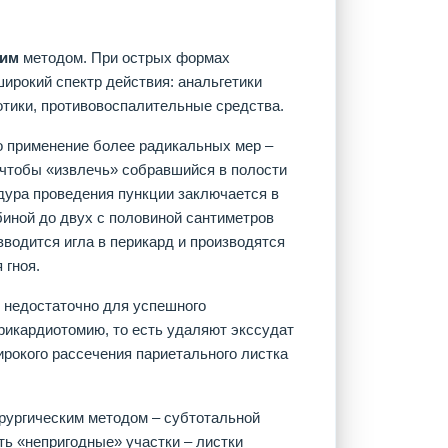
ким
методом. При острых формах
ирокий спектр действия: анальгетики
отики, противовоспалительные средства.
то применение более радикальных мер –
, чтобы «извлечь» собравшийся в полости
дура проведения пункции заключается в
биной до двух с половиной сантиметров
вводится игла в перикард и производятся
 гноя.
 недостаточно для успешного
рикардиотомию, то есть удаляют экссудат
рокого рассечения париетального листка
рургическим методом – субтотальной
ть «непригодные» участки – листки