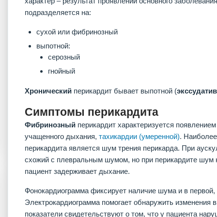
характер – результат проявлений основного заболевания
подразделяется на:
сухой или фибринозный
выпотной:
серозный
гнойный
Хронический
перикардит бывает выпотной (
экссудати
Симптомы перикардита
Фибринозный
перикардит характеризуется появлением 
учащенного дыхания,
тахикардии (умеренной)
. Наиболее
перикардита является шум трения перикарда. При ауск
схожий с плевральным шумом, но при перикардите шум не
пациент задерживает дыхание.
Фонокардиограмма фиксирует наличие шума и в первой, 
Электрокардиограмма помогает обнаружить изменения в и
показатели свидетельствуют о том, что у пациента на