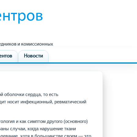
ентров
редников и комиссионных
ентов
Новости
й оболочки сердца, то есть
дит носит инфекционный, ревматический
логия и как симптом другого (основного)
аны случаи, когда нарушение ткани
олевание, хотя в большинстве своем — это