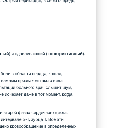
. Острый перикардит, в свою очередь,
вный
) и сдавливающий (
констриктивный
).
боли в области сердца, кашля,
 важным признаком такого вида
ультации больного врач слышит шум,
 исчезает даже в тот момент, когда
и второй фазах сердечного цикла.
нтервале S-T, зубца Т. Все эти
рушено кровообращение в определенных