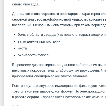
слоях миокарда.
Для
выпотоного серозного
перикардита характерно скоп
серозной или серозно-фибринозной жидкости, которая вы
воспалении. Основными симптомами при таком перикард
боль в области сердца (как правило, нарастающего и
затруднение при глотании
икота
охриплость голоса
В процессе диагностирования данного заболевания вы
некоторых покровов тела, слабо ощутим верхушечный т
приобретают специфическое глухое звучание.
Рентген и ультразвуковое исследование фиксируют изме
треугольной или шаровидной формы. По электрокардиог
в работе сердца – проявляются патологические изменени