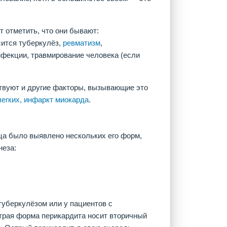
т отметить, что они бывают:
сится туберкулёз,
ревматизм
,
нфекции, травмирование человека (если
твуют и другие факторы, вызывающие это
егких,
инфаркт миокарда
.
ца было выявлено нескольких его форм,
неза:
туберкулёзом или у пациентов с
трая форма перикардита носит вторичный