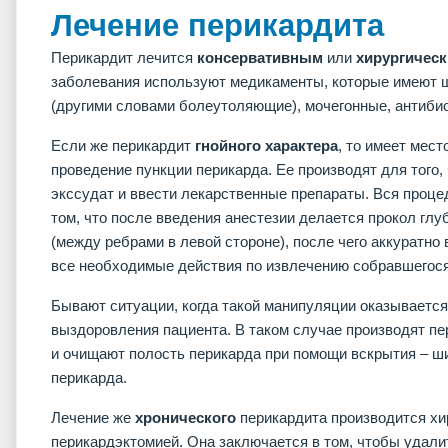
Лечение перикардита
Перикардит лечится
консервативным
или
хирургичес
заболевания используют медикаменты, которые имеют ш
(другими словами болеутоляющие), мочегонные, антиби
Если же перикардит
гнойного характера
, то имеет мес
проведение пункции перикарда. Ее производят для того
экссудат и ввести лекарственные препараты. Вся проце
том, что после введения анестезии делается прокол глу
(между ребрами в левой стороне), после чего аккуратно 
все необходимые действия по извлечению собравшегося
Бывают ситуации, когда такой манипуляции оказывается
выздоровления пациента. В таком случае производят пе
и очищают полость перикарда при помощи вскрытия – ши
перикарда.
Лечение же
хронического
перикардита производится хи
перикардэктомией. Она заключается в том, чтобы удали