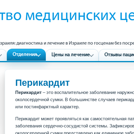
тво медицинских ц
зраиля: диагностика и лечение в Израиле по госценам без пос
Отделения
Цены на лечение
Отзывы паци
Перикардит
Перикардит
– это воспалительное заболевание наружно
околосердечной сумки. В большинстве случаев перикар
или постинфарктный характер.
Перикардит может проявляться как самостоятельная пато
заболевания сердечно-сосудистой системы. Зафиксиров
околосердечной сумки представлено как единичное заб