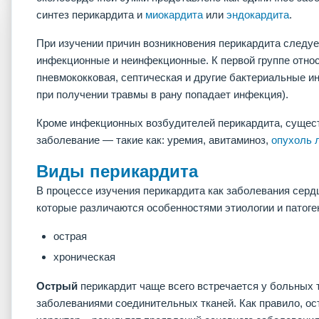
синтез перикардита и
миокардита
или
эндокардита
.
При изучении причин возникновения перикардита следуе
инфекционные и неинфекционные. К первой группе отно
пневмококковая, септическая и другие бактериальные и
при получении травмы в рану попадает инфекция).
Кроме инфекционных возбудителей перикардита, сущес
заболевание — такие как: уремия, авитаминоз,
опухоль л
Виды перикардита
В процессе изучения перикардита как заболевания серд
которые различаются особенностями этиологии и патоге
острая
хроническая
Острый
перикардит чаще всего встречается у больных 
заболеваниями соединительных тканей. Как правило, ос