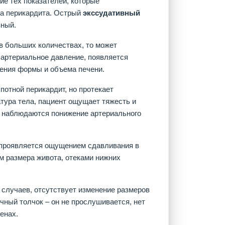
е тех показателей, которые
ма перикардита. Острый
экссудативный
зный.
 в больших количествах, то может
 артериальное давление, появляется
ения формы и объема печени.
потной перикардит, но протекает
тура тела, пациент ощущает тяжесть и
, наблюдаются понижение артериального
 проявляется ощущением сдавливания в
м размера живота, отеками нижних
 случаев, отсутствует изменение размеров
чный толчок – он не прослушивается, нет
енах.