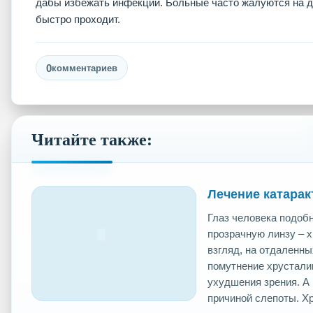
дабы избежать инфекции. Больные часто жалуются на дво
быстро проходит.
0
комментариев
Читайте также:
Лечение катарак
Глаз человека подоб
прозрачную линзу – 
взгляд, на отдаленн
помутнение хрусталик
ухудшения зрения. А 
причиной слепоты. Хр