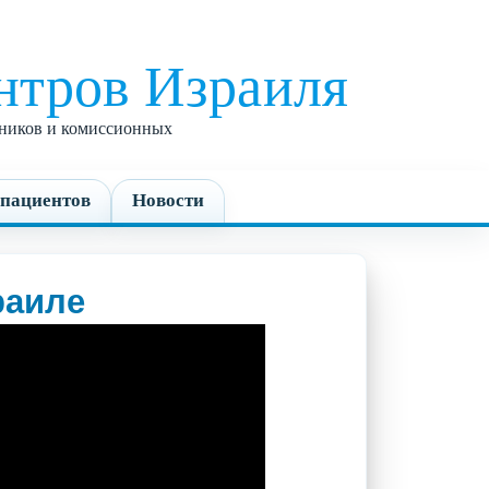
нтров Израиля
едников и комиссионных
пациентов
Новости
раиле