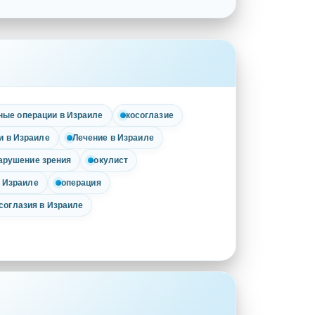
ные операции в Израиле
косоглазие
и в Израиле
Лечение в Израиле
арушение зрения
окулист
в Израиле
операция
соглазия в Израиле