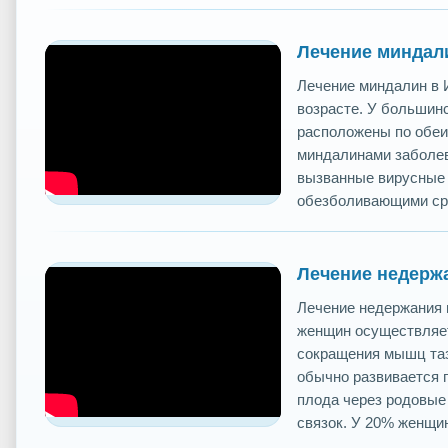
Лечение миндал
Лечение миндалин в 
возрасте. У большин
расположены по обеи
миндалинами заболев
вызванные вирусные 
обезболивающими ср
Лечение недерж
Лечение недержания 
женщин осуществляет
сокращения мышц таз
обычно развивается 
плода через родовые 
связок. У 20% женщин