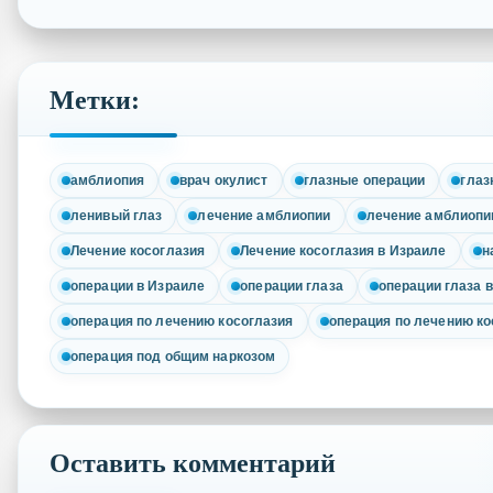
Метки:
амблиопия
врач окулист
глазные операции
глаз
ленивый глаз
лечение амблиопии
лечение амблиопи
Лечение косоглазия
Лечение косоглазия в Израиле
н
операции в Израиле
операции глаза
операции глаза 
операция по лечению косоглазия
операция по лечению ко
операция под общим наркозом
Оставить комментарий