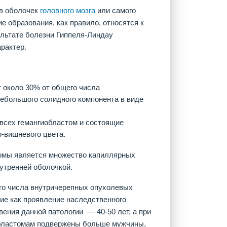
в оболочек
головного мозга
или самого
ие образования, как правило, относятся к
ультате болезни Гиппеля-Линдау
рактер.
т около 30% от общего числа
небольшого солидного компонента в виде
всех гемангиобластом и состоящие
-вишневого цвета.
томы является множество капиллярных
нутренней оболочкой.
го числа внутричерепных опухолевых
шие как проявление наследственного
ения данной патологии — 40-50 лет, а при
областомам подвержены больше мужчины,