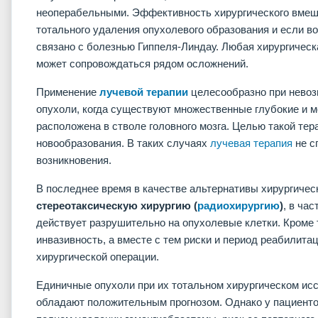
неоперабельными. Эффективность хирургического вмеш
тотального удаления опухолевого образования и если в
связано с болезнью Гиппеля-Линдау. Любая хирургическ
может сопровождаться рядом осложнений.
Применение
лучевой терапии
целесообразно при невоз
опухоли, когда существуют множественные глубокие и м
расположена в стволе головного мозга. Целью такой тер
новообразования. В таких случаях
лучевая терапия
не с
возникновения.
В последнее время в качестве альтернативы хирургиче
стереотаксическую хирургию (
радиохирургию
)
, в ча
действует разрушительно на опухолевые клетки. Кроме 
инвазивность, а вместе с тем риски и период реабилита
хирургической операции.
Единичные опухоли при их тотальном хирургическом ис
обладают положительным прогнозом. Однако у пациенто