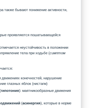
ра также бывают понижение активности,
торые проявляются пошатывающейся
 отмечается неустойчивость в положении
ыпрямление тела при ходьбе (
симптом
ечается:
ри движениях конечностей, нарушение
ние глазных яблок (нистагм)
(
гипотония
): маятникообразные движения
лодвижений
(
асинергия
), которые в норме