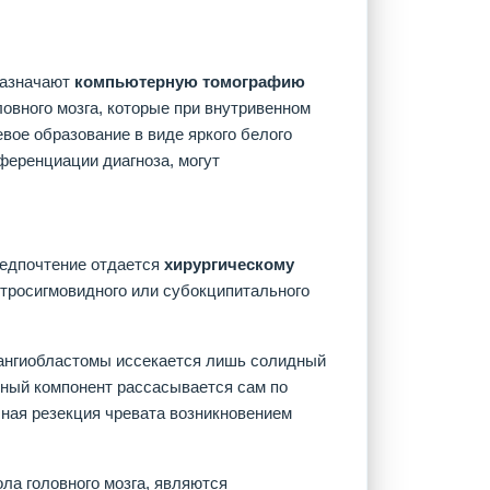
назначают
компьютерную томографию
оловного мозга, которые при внутривенном
вое образование в виде яркого белого
ференциации диагноза, могут
редпочтение отдается
хирургическому
етросигмовидного или субокципитального
емангиобластомы иссекается лишь солидный
зный компонент рассасывается сам по
чная резекция чревата возникновением
ла головного мозга, являются