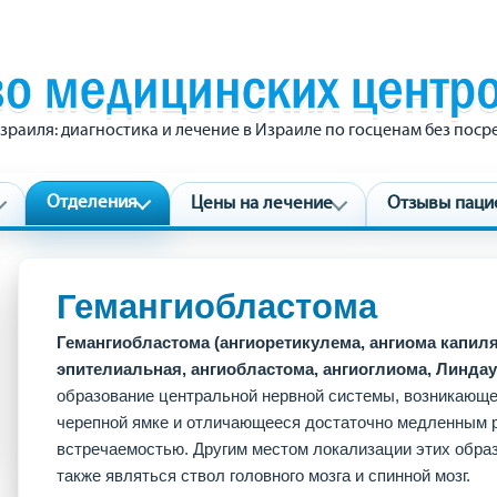
зраиля: диагностика и лечение в Израиле по госценам без пос
Отделения
Цены на лечение
Отзывы паци
Гемангиобластома
Гемангиобластома (ангиоретикулема, ангиома капиля
эпителиальная, ангиобластома, ангиоглиома, Линдау
образование центральной нервной системы, возникающе
черепной ямке и отличающееся достаточно медленным р
встречаемостью. Другим местом локализации этих образ
также являться ствол головного мозга и спинной мозг.