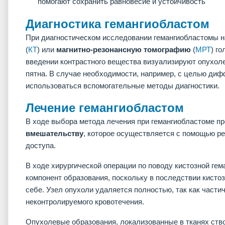
помогают сохранить равновесие и устойчивость
Диагностика гемангиобластом
При диагностическом исследовании гемангиобластомы 
(
КТ
) или
магнитно-резонансную томографию
(
МРТ
) г
введении контрастного вещества визуализируют опухоле
пятна. В случае необходимости, например, с целью диф
использоваться вспомогательные методы диагностики.
Лечение гемангиобластом
В ходе выбора метода лечения при гемангиобластоме п
вмешательству
, которое осуществляется с помощью р
доступа.
В ходе хирургической операции по поводу кистозной г
компонент образования, поскольку в последствии кисто
себе. Узел опухоли удаляется полностью, так как части
неконтролируемого кровотечения.
Опухолевые образования, локализованные в тканях ство