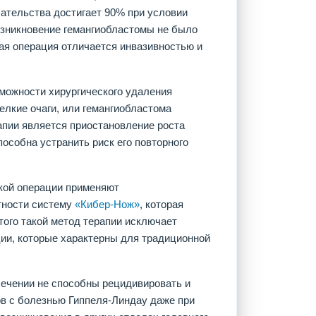
ательства достигает 90% при условии
озникновение гемангиобластомы не было
ая операция отличается инвазивностью и
можности хирургического удаления
елкие очаги, или гемангиобластома
апии является приостановление роста
пособна устранить риск его повторного
ской операции применяют
стности систему
«Кибер-Нож»
, которая
того такой метод терапии исключает
ции, которые характерны для традиционной
сечении не способны рецидивировать и
в с болезнью Гиппеля-Линдау даже при