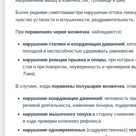
напряжением мышц в конечностях, туловище и шее.
Более редкими симптомами при нарушении оттока ликво
чувство усталости и оглушенности, раздражительность.
При
поражениях червя мозжечка
наблюдаются:
нарушения статики и координации движений
, ко
походкой и неспособностью удерживать равновесие
нарушения реакции прыжка и опоры
, при которых
стоя и при поворотах, неуверенность и чрезмерное в
Тома
)
В случаях, когда
поражены полушария мозжечка
, отм
нарушение координации движений
: неловкость п
речевой деятельности, изменение почерка, подергива
нарушения мышечного тонуса
в сторону снижения 
в ходе проверки коленного рефлекса
нарушение одновременных
(содружественных)
те