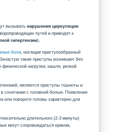
гут вызывать
нарушения циркуляции
воропроводящих путей и приводят к
пной
гипертензии
).
вные боли
, носящие приступообразный
Зачастую такие приступы возникают без
е физической нагрузки, кашля, резкой
тензией, являются приступы тошноты и
и в сочетании с головной болью. Появление
ла или повороте головы характерно для
тносительно длительного (2-3 минуты)
рые могут сопровождаться криком,