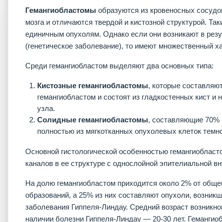
Гемангиобластомы
образуются из кровеносных сосудо
мозга и отличаются твердой и кистозной структурой. Так
единичным опухолям. Однако если они возникают в рез
(генетическое заболевание), то имеют множественный ха
Среди гемангиобластом выделяют два основных типа:
Кистозные гемангиобластомы
, которые составляю
гемангиобластом и состоят из гладкостенных кист и 
узла.
Солидные
гемангиобластомы
, составляющие 70% 
полностью из мягкотканных опухолевых клеток темно
Основной гистологической особенностью гемангиоблас
каналов в ее структуре с однослойной эпителиальной в
На долю гемангиобластом приходится около 2% от обще
образований, а 25% из них составляют опухоли, возник
заболевания Гиппеля-Линдау. Средний возраст возникнов
наличии болезни Гиппеля-Линдау — 20-30 лет. Геманги