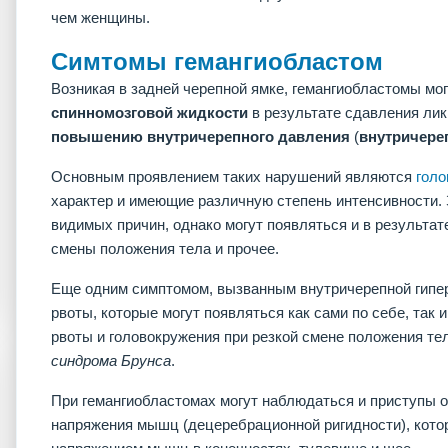
чем женщины.
Симтомы гемангиобластом
Возникая в задней черепной ямке, гемангиобластомы мо
спинномозговой жидкости
в результате сдавления лик
повышению
внутричерепного
давления
(
внутричере
Основным проявлением таких нарушений являются
голо
характер и имеющие различную степень интенсивности. 
видимых причин, однако могут появляться и в результат
смены положения тела и прочее.
Еще одним симптомом, вызванным внутричерепной гипер
рвоты, которые могут появляться как сами по себе, так 
рвоты и головокружения при резкой смене положения те
синдрома Брунса
.
При гемангиобластомах могут наблюдаться и приступы о
напряжения мышц (децеребрационной ригидности), кото