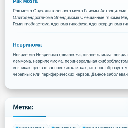
Рак мозга
Рак мозга Опухоли головного мозга Глиомы Астроцитом
Олигодендроглиома Эпендимома Смешанные глиомы Ме
Гемангиобластома Аденома гипофиза Аденокарцинома ги
Невринома
Невринома Невринома (шваннома, шванноглиома, неврил
леммома, неврилеммома, периневральная фибробластома
возникающее в шванновских клетках, которое образует 
черепных или периферических нервов. Данное заболевани
Метки: