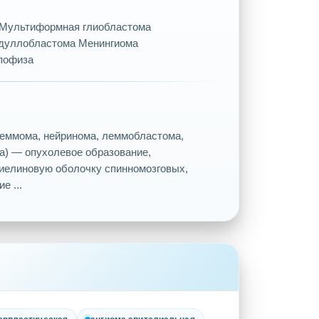
а Мультиформная глиобластома
дуллобластома Менингиома
пофиза
еммома, нейринома, леммобластома,
) — опухолевое образование,
миелиновую оболочку спинномозговых,
е ...