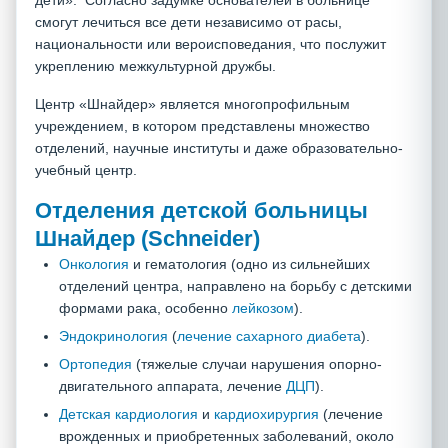
дети». Согласно задумке основателей в больнице
смогут лечиться все дети независимо от расы,
национальности или вероисповедания, что послужит
укреплению межкультурной дружбы.
Центр «Шнайдер» является многопрофильным
учреждением, в котором представлены множество
отделений, научные институты и даже образовательно-
учебный центр.
Отделения детской больницы
Шнайдер (Schneider)
Онкология
и гематология (одно из сильнейших
отделений центра, направлено на борьбу с детскими
формами рака, особенно
лейкозом
).
Эндокринология
(
лечение сахарного диабета
).
Ортопедия
(тяжелые случаи нарушения опорно-
двигательного аппарата, лечение
ДЦП
).
Детская кардиология
и
кардиохирургия
(лечение
врожденных и приобретенных заболеваний, около