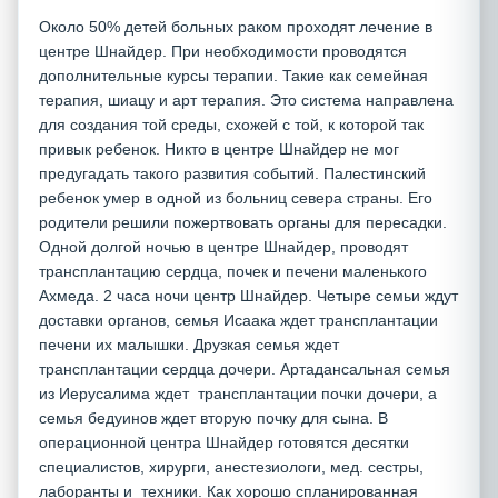
Около 50% детей больных раком проходят лечение в
центре Шнайдер. При необходимости проводятся
дополнительные курсы терапии. Такие как семейная
терапия, шиацу и арт терапия. Это система направлена
для создания той среды, схожей с той, к которой так
привык ребенок. Никто в центре Шнайдер не мог
предугадать такого развития событий. Палестинский
ребенок умер в одной из больниц севера страны. Его
родители решили пожертвовать органы для пересадки.
Одной долгой ночью в центре Шнайдер, проводят
трансплантацию сердца, почек и печени маленького
Ахмеда. 2 часа ночи центр Шнайдер. Четыре семьи ждут
доставки органов, семья Исаака ждет трансплантации
печени их малышки. Друзкая семья ждет
трансплантации сердца дочери. Артадансальная семья
из Иерусалима ждет трансплантации почки дочери, а
семья бедуинов ждет вторую почку для сына. В
операционной центра Шнайдер готовятся десятки
специалистов, хирурги, анестезиологи, мед. сестры,
лаборанты и техники. Как хорошо спланированная