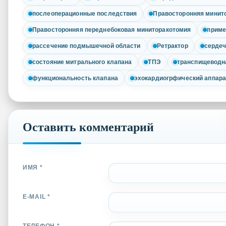
послеоперационные последствия
Правосторонняя минит
Правосторонняя переднебоковая миниторакотомия
приме
рассечение подмышечной области
Ретрактор
сердеч
состояние митрального клапана
ТПЭ
транспищеводн
функциональность клапана
эхокардиогрфический аппара
Оставить комментарий
ИМЯ *
E-MAIL *