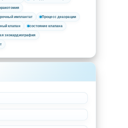
оракотомия
рочный имплантат
Процесс деаэрации
ный клапан
состояние клапана
ая эхокардиография
т