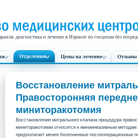
раиля: диагностика и лечение в Израиле по госценам без поср
Отделения
ля
Цены на лечение
Отзывы 
Восстановление митраль
Правосторонняя передне
миниторакотомия
Восстановление митрального клапана процедура правос
миниторакотомии относится к миниинвазивным методам 
предполагает менее болезненные послеоперационные п