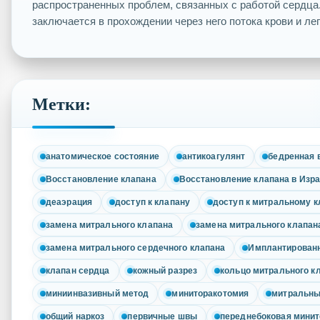
распространенных проблем, связанных с работой сердца
заключается в прохождении через него потока крови и легк
Метки:
анатомическое состояние
антикоагулянт
бедренная 
Восстановление клапана
Восстановление клапана в Изр
деаэрация
доступ к клапану
доступ к митральному к
замена митрального клапана
замена митрального клапан
замена митрального сердечного клапана
Имплантированн
клапан сердца
кожный разрез
кольцо митрального к
миниинвазивный метод
миниторакотомия
митральны
общий наркоз
первичные швы
переднебоковая мини