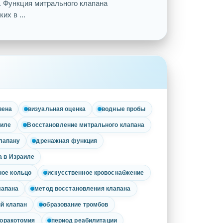
. Функция митрального клапана
их в ...
вена
визуальная оценка
водные пробы
аиле
Восстановление митрального клапана
лапану
дренажная функция
а в Израиле
ое кольцо
искусственное кровоснабжение
лапана
метод восстановления клапана
й клапан
образование тромбов
торакотомия
период реабилитации