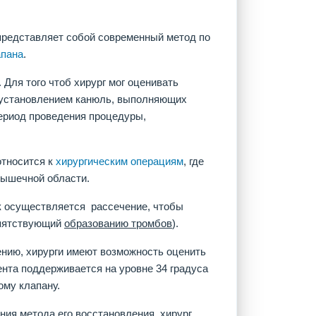
представляет собой современный метод по
апана
.
Для того чтоб хирург мог оценивать
д установлением канюль, выполняющих
период проведения процедуры,
относится к
хирургическим операциям
, где
мышечной области.
ак осуществляется рассечение, чтобы
епятствующий
образованию тромбов
).
ению, хирурги имеют возможность оценить
ента поддерживается на уровне 34 градуса
ому клапану.
ния метода его восстановления, хирург