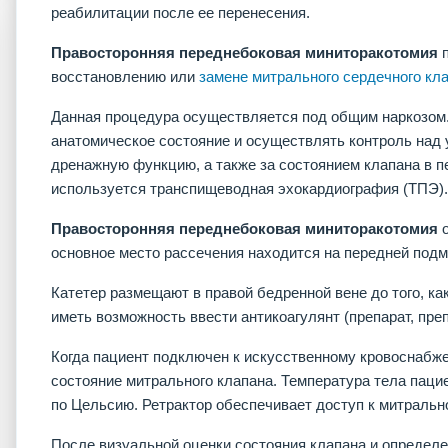
реабилитации после ее перенесения.
Правосторонняя переднебоковая миниторакотомия
восстановлению или
замене митрального сердечного кл
Данная процедура осуществляется под общим наркозом. 
анатомическое состояние и осуществлять контроль на
дренажную функцию, а также за состоянием клапана в 
используется транспищеводная эхокардиография (ТПЭ).
Правосторонняя переднебоковая миниторакотомия
основное место рассечения находится на передней под
Катетер размещают в правой бедренной вене до того, к
иметь возможность ввести антикоагулянт (препарат, пр
Когда пациент подключен к искусственному кровоснабж
состояние митрального клапана. Температура тела паци
по Цельсию. Ретрактор обеспечивает доступ к митральн
После визуальной оценки состояния клапана и определе