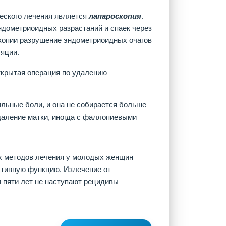
еского лечения является
лапароскопия
.
ндометриоидных разрастаний и спаек через
копии разрушение эндометриоидных очагов
яции.
ткрытая операция по удалению
льные боли, и она не собирается больше
аление матки, иногда с фаллопиевыми
х методов лечения у молодых женщин
ктивную функцию. Излечение от
 пяти лет не наступают рецидивы