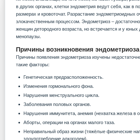
в других органах, клетки эндометрия ведут себя, как в п
размерах и кровоточат. Разрастание эндометриоидных оч
злокачественным процессом. Эндометриоз – достаточно
женщин детородного возраста, но встречается и у юных 
менопаузы.
Причины возникновения эндометриоза
Причины появления эндометриоза изучены недостаточно
такие факторы:
Генетическая предрасположенность.
Изменения гормонального фона.
Нарушения менструального цикла.
Заболевания половых органов.
Нарушения иммунитета, анемия (нехватка железа в о
Аборты, операции на органах малого таза.
Неправильный образ жизни (тяжёлые физические наг
злоупотребление алкоголем).