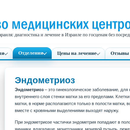
раиля: диагностика и лечение в Израиле по госценам без поср
Отделения
ля
Цены на лечение
Отзывы 
Эндометриоз
Эндометриоз
– это гинекологическое заболевание, для 
внутреннего слоя стенки матки за его пределами. Клетк
матки, в норме располагаются только в полости матки, 
вместе с кровяными выделениями выходят наружу.
При эндометриозе частички эндометрия попадают в поло
яичники, влагалище, мочеточники, мочевой пузырь, реже