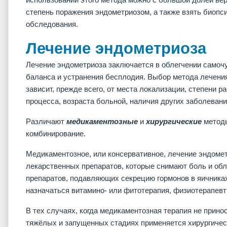
степень поражения эндометриозом, а также взять биопс
обследования.
Лечение эндометриоза
Лечение эндометриоза заключается в облегчении самоч
баланса и устранения бесплодия. Выбор метода лечени
зависит, прежде всего, от места локализации, степени 
процесса, возраста больной, наличия других заболевани
Различают
медикаментозные
и
хирургические
методы
комбинирование.
Медикаментозное, или консервативное, лечение эндоме
лекарственных препаратов, которые снимают боль и об
препаратов, подавляющих секрецию гормонов в яичника
назначаться витамино- или фитотерапия, физиотерапев
В тех случаях, когда медикаментозная терапия не прино
тяжёлых и запущенных стадиях применяется хирургичес