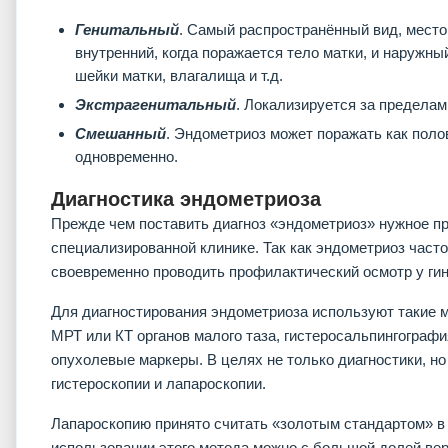
Генитальный
. Самый распространённый вид, место
внутренний, когда поражается тело матки, и наружны
шейки матки, влагалища и т.д.
Экстрагенитальный
. Локализируется за пределам
Смешанный
. Эндометриоз может поражать как полов
одновременно.
Диагностика эндометриоза
Прежде чем поставить диагноз «эндометриоз» нужное п
специализированной клинике. Так как эндометриоз част
своевременно проводить профилактический осмотр у гин
Для диагностирования эндометриоза используют такие м
МРТ или КТ органов малого таза, гистеросальпингографи
опухолевые маркеры. В целях не только диагностики, н
гистероскопии и лапароскопии.
Лапароскопию принято считать «золотым стандартом» в 
использовании этого метода можно с большой долей ве