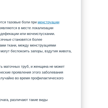
тся тазовые боли при
менструации
оявляются в месте локализации
, дефекации или мочеиспускании.
есячные становятся более
ами ткани, между менструациями
огут беспокоить запоры, вздутия живота,
ь маточных труб, и женщина не может
ческие проявления этого заболевания
случайно во время профилактического
очага, различают такие виды