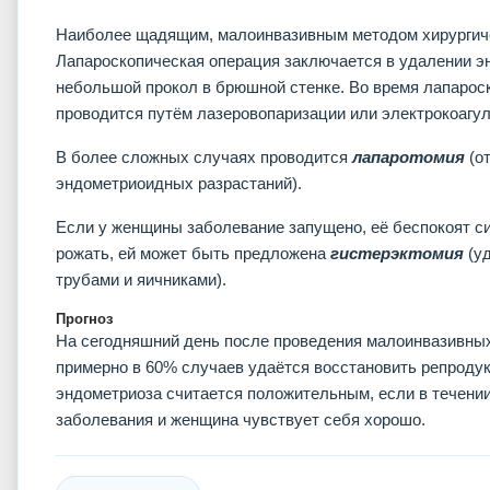
Наиболее щадящим, малоинвазивным методом хирургич
Лапароскопическая операция заключается в удалении э
небольшой прокол в брюшной стенке. Во время лапарос
проводится путём лазеровопаризации или электрокоагул
В более сложных случаях проводится
лапаротомия
(о
эндометриоидных разрастаний).
Если у женщины заболевание запущено, её беспокоят си
рожать, ей может быть предложена
гистерэктомия
(уд
трубами и яичниками).
Прогноз
На сегодняшний день после проведения малоинвазивны
примерно в 60% случаев удаётся восстановить репроду
эндометриоза считается положительным, если в течении
заболевания и женщина чувствует себя хорошо.