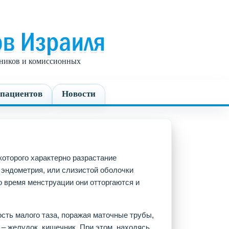
едников и комиссионных
пациентов
Новости
которого характерно разрастание
и эндометрия, или слизистой оболочки
во время менструации они отторгаются и
сть малого таза, поражая маточные трубы,
 – желудок, кишечник. При этом, находясь