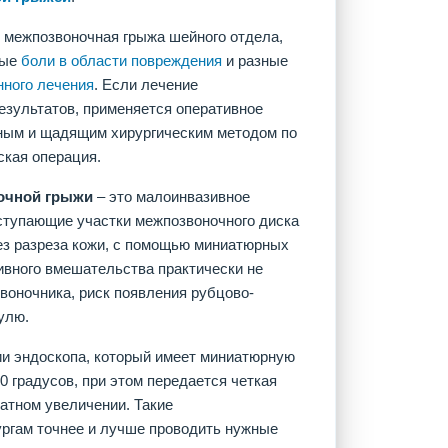
 межпозвоночная грыжа шейного отдела,
ные
боли в области повреждения
и разные
ного лечения
. Если лечение
зультатов, применяется оперативное
ным и щадящим хирургическим методом по
кая операция.
очной грыжи
– это малоинвазивное
ступающие участки межпозвоночного диска
ез разреза кожи, с помощью миниатюрных
тивного вмешательства практически не
воночника, риск появления рубцово-
улю.
и эндоскопа, который имеет миниатюрную
 градусов, при этом передается четкая
ратном увеличении. Такие
ргам точнее и лучше проводить нужные