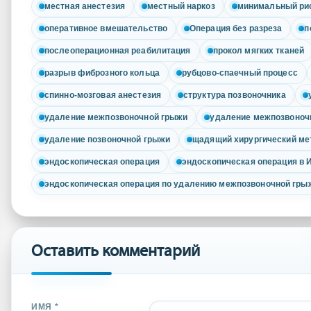
местная анестезия
местный наркоз
минимальный ри
оперативное вмешательство
Операция без разреза
п
послеоперационная реабилитация
прокол мягких тканей
разрыв фиброзного кольца
рубцово-спаечный процесс
спинно-мозговая анестезия
структура позвоночника
удаление межпозвоночной грыжи
удаление межпозвоноч
удаление позвоночной грыжи
щадящий хирургический ме
эндоскопическая операция
эндоскопическая операция в 
эндоскопическая операция по удалению межпозвоночной гры
Оставить комментарий
ИМЯ *