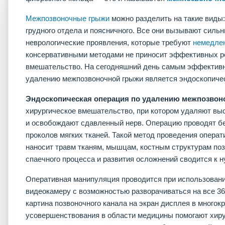
Межпозвоночные грыжи
можно разделить на такие виды:
грудного отдела и поясничного. Все они вызывают силь
неврологические проявления, которые требуют
немедлен
консервативными методами не приносит эффективных ре
вмешательство. На сегодняшний день самым эффектив
удалению межпозвоночной грыжи является эндоскопичес
Эндоскопическая операция по удалению межпозвон
хирургическое вмешательство, при котором удаляют вы
и освобождают сдавленный нерв. Операцию проводят б
проколов мягких тканей. Такой метод проведения опера
наносит травм тканям, мышцам, костным структурам поз
спаечного процесса и развития осложнений сводится к н
Оперативная манипуляция проводится при использовани
видеокамеру с возможностью разворачиваться на все 360
картина позвоночного канала на экран дисплея в многок
усовершенствования в области медицины помогают хиру