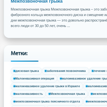
Межпозвоночная грыжа
Межпозвоночная грыжа Межпозвоночная грыжа – это забо
фиброзного кольца межпозвоночного диска и смещение и
дни межпозвоночная грыжа — это довольно распростран
всего люди от 30 до 50 лет, очень ...
Метки:
дисковая грыжа
заболевания позвоночника
лечение 
Малоинвазивная операция
малоинвазивное удаление гр
малоинвазивное удаление грыжи в Израиле
малоинвазив
малоинвазивность
Межпозвоночная грыжа
межпозво
межпозвоночная грыжа поясничного отдела
межпозвоноч