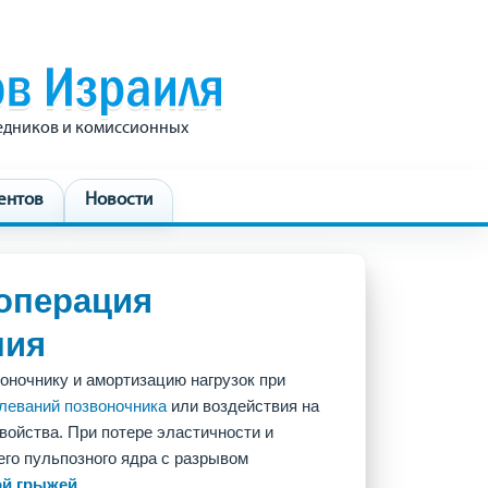
редников и комиссионных
ентов
Новости
операция
ния
ночнику и амортизацию нагрузок при
леваний позвоночника
или воздействия на
войства. При потере эластичности и
его пульпозного ядра с разрывом
ой
грыжей
.