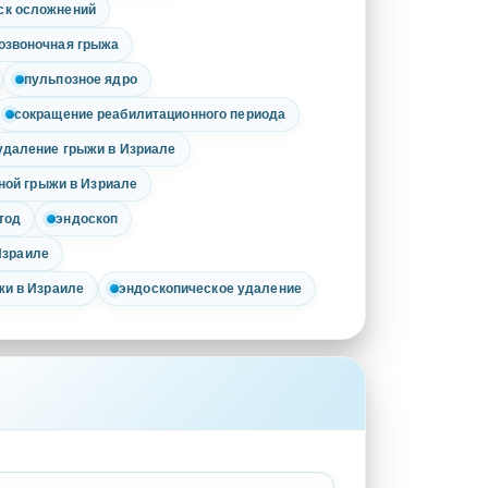
ск осложнений
озвоночная грыжа
пульпозное ядро
сокращение реабилитационного периода
удаление грыжи в Изриале
ной грыжи в Изриале
тод
эндоскоп
Израиле
жи в Израиле
эндоскопическое удаление