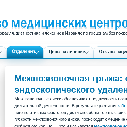
зраиля: диагностика и лечение в Израиле по госценам без пос
Отделения
Цены на лечение
Отзывы паци
Межпозвоночная грыжа: 
эндоскопического удале
Межпозвоночные диски обеспечивают подвижность позво
двигательной деятельности. В результате развития
забо
него негативных факторов диски способны терять свои с
гибкости межпозвоночного диска, происходит смещение 
фиброзного кольца — это и называется
межпозвоночн