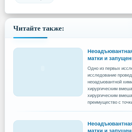
Читайте также:
Неоадъювантная
матки и запущен
Одно из первых иссле
исследование провед
неоадъювантной хим
хирургическим вмеша
хирургическим вмеш
преимущество с точки 
Неоадъювантная
матки и запущен