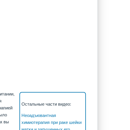
итании,
я
Остальные части видео:
рапией
было
Неоадъювантная
ак вы
химиотерапия при раке шейки
матки и запущенных его