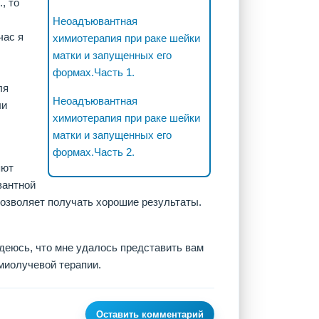
, то
Неоадъювантная
час я
химиотерапия при раке шейки
матки и запущенных его
формах.Часть 1.
ля
Неоадъювантная
ли
химиотерапия при раке шейки
матки и запущенных его
формах.Часть 2.
яют
вантной
позволяет получать хорошие результаты.
адеюсь, что мне удалось представить вам
миолучевой терапии.
Оставить комментарий