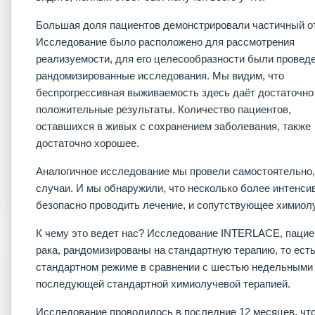
Большая доля пациентов демонстрировали частичный от
Исследование было расположено для рассмотрения
реализуемости, для его целесообразности были провед
рандомизированные исследования. Мы видим, что
беспрогрессивная выживаемость здесь даёт достаточно
положительные результаты. Количество пациентов,
оставшихся в живых с сохранением заболевания, также
достаточно хорошее.
Аналогичное исследование мы провели самостоятельно,
случаи. И мы обнаружили, что несколько более интенс
безопасно проводить лечение, и сопутствующее химиол
К чему это ведет нас? Исследование INTERLACE, пац
рака, рандомизированы на стандартную терапию, то ест
стандартном режиме в сравнении с шестью недельными 
последующей стандартной химиолучевой терапией.
Исследование проводилось в последние 12 месяцев, что