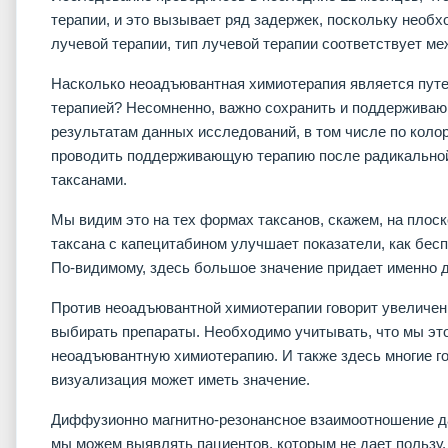
терапии, и это вызывает ряд задержек, поскольку необх
лучевой терапии, тип лучевой терапии соответствует м
Насколько неоадъювантная химиотерапия является пут
терапией? Несомненно, важно сохранить и поддерживаю
результатам данных исследований, в том числе по колор
проводить поддерживающую терапию после радикальной
таксанами.
Мы видим это на тех формах таксанов, скажем, на плоск
таксана с капецитабином улучшает показатели, как бес
По-видимому, здесь большое значение придает именно д
Против неоадъювантной химиотерапии говорит увеличен
выбирать препараты. Необходимо учитывать, что мы это
неоадъювантную химиотерапию. И также здесь многие го
визуализация может иметь значение.
Диффузионно магнитно-резонансное взаимоотношение да
мы можем выявлять пациентов, которым не дает пользу