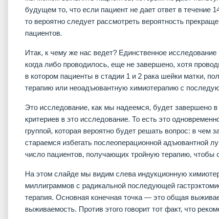
будущем то, что если пациент не дает ответ в течение 1
то вероятно следует рассмотреть вероятность прекращ
пациентов.
Итак, к чему же нас ведет? Единственное исследование
когда либо проводилось, еще не завершено, хотя прово
в котором пациенты в стадии 1 и 2 рака шейки матки, 
терапию или неоадъювантную химиотерапию с последую
Это исследование, как мы надеемся, будет завершено в
критериев в это исследование. То есть это одновременн
группой, которая вероятно будет решать вопрос: в чем 
стараемся избегать послеоперационной адъювантной лу
число пациентов, получающих тройную терапию, чтобы 
На этом слайде мы видим слева индукционную химиоте
миллиграммов с радикальной последующей гастрэктоми
терапия. Основная конечная точка — это общая выживае
выживаемость. Против этого говорит тот факт, что рек