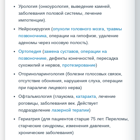
Урология (онкоурология, выведение камней,
заболевания половой системы, лечение
импотенции).
Нейрохирургия (
опухоли головного мозга
,
травмы
позвоночника
, операции на гипофизе, удаление
аденомы через носовую полость).
Ортопедия
(
замена суставов
,
операции на
позвоночнике
, дефекты конечностей, пересадка
сухожилий и нервов,
протезирование
)
Оториноларингология (болезни голосовых связок,
отсутствие обоняния, нарушения слуха, операции
при параличе лицевого нерва)
Офтальмология (глаукома,
катаракта
, лечение
роговицы, заболевания век. Действует
подразделение
лазерной терапии
)
Гериатрия (для пациентов старше 75 лет. Переломы,
старческие синдромы, изменения давления,
хронические заболевания)