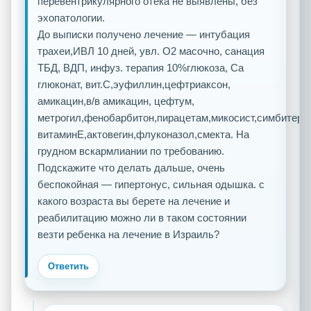
перевентрикулярного отека не выявлены, без
эхопатологии.
До выписки получено лечение — интубация
трахеи,ИВЛ 10 дней, увл. О2 масочно, санация
ТБД, ВДП, инфуз. терапия 10%глюкоза, Са
глюконат, вит.С,эуфиллин,цефтриаксон,
амикацин,в/в амикацин, цефтум,
метрогил,фенобарбитон,пирацетам,микосист,симбитер,
витаминЕ,актовегин,флуконазол,смекта. На
грудном вскармлиании по требованию.
Подскажите что делать дальше, очень
беспокойная — гипертонус, сильная одышка. с
какого возраста вы берете на лечение и
реабилитацию можно ли в таком состоянии
везти ребенка на лечение в Израиль?
Ответить