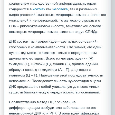
хранителем наследственной информации, которая
содержится в
клетках
как
человека
, так и различных
видов растений, животных, микроорганизмов, и является
уникальной и неповторимой. То же можно сказать и о
РНК – рибонуклеиновой кислоте, генетической основе
некоторых микроорганизмов, включая вирус СПИДа.
ДНК состоит из нуклеотидов – азотистых оснований,
способных к комплементарности. Это значит, что один
нуклеотид может связаться только с определенным
другим нуклеотидом. Всего их четыре: аденин (А),
тимидин (Т), цитозин (Ц), гуанин (Г), причем аденин
образует связь с тимидином (А – Т), а цитозин с
гуанином (Ц – Г). Нарушение этой последовательности
невозможно. Последовательность нуклеотидов в цепи
ДНК представляет собой уникальную для всех живых
существ биологическую череду азотистых оснований.
Соответственно метод ПЦР основан на
дифференциации возбудителя заболевания по его
неповторимой ДНК или РНК. В роли идентификатора