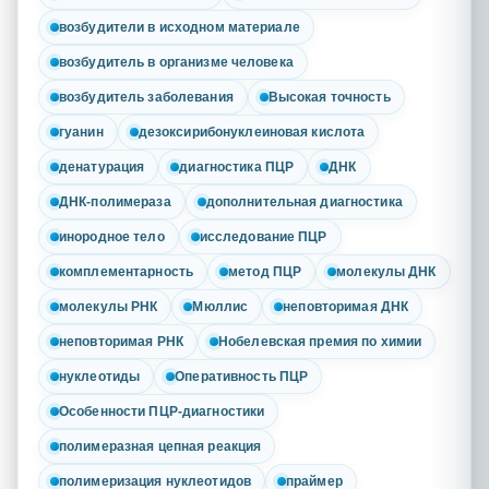
возбудители в исходном материале
возбудитель в организме человека
возбудитель заболевания
Высокая точность
гуанин
дезоксирибонуклеиновая кислота
денатурация
диагностика ПЦР
ДНК
ДНК-полимераза
дополнительная диагностика
инородное тело
исследование ПЦР
комплементарность
метод ПЦР
молекулы ДНК
молекулы РНК
Мюллис
неповторимая ДНК
неповторимая РНК
Нобелевская премия по химии
нуклеотиды
Оперативность ПЦР
Особенности ПЦР-диагностики
полимеразная цепная реакция
полимеризация нуклеотидов
праймер