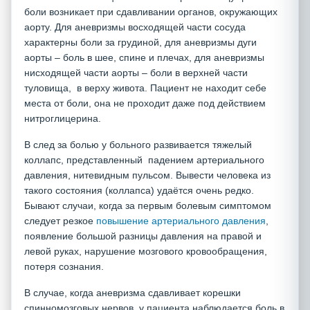
боли возникает при сдавливании органов, окружающих
аорту. Для аневризмы восходящей части сосуда
характерны боли за грудиной, для аневризмы дуги
аорты – боль в шее, спине и плечах, для аневризмы
нисходящей части аорты – боли в верхней части
туловища, в верху живота. Пациент не находит себе
места от боли, она не проходит даже под действием
нитроглицерина.
В след за болью у больного развивается тяжелый
коллапс, представленный падением артериального
давления, нитевидным пульсом. Вывести человека из
такого состояния (коллапса) удаётся очень редко.
Бывают случаи, когда за первым болевым симптомом
следует резкое
повышение артериального давления
,
появление большой разницы давления на правой и
левой руках, нарушение мозгового кровообращения,
потеря сознания.
В случае, когда аневризма сдавливает корешки
спинномозговых нервов, у пациента наблюдается боль в