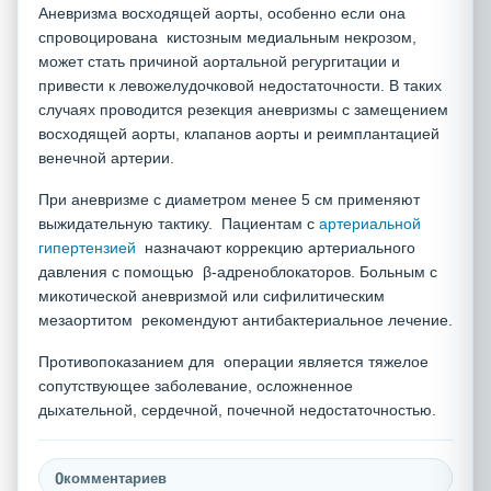
Аневризма восходящей аорты, особенно если она
спровоцирована кистозным медиальным некрозом,
может стать причиной аортальной регургитации и
привести к левожелудочковой недостаточности. В таких
случаях проводится резекция аневризмы с замещением
восходящей аорты, клапанов аорты и реимплантацией
венечной артерии.
При аневризме с диаметром менее 5 см применяют
выжидательную тактику. Пациентам с
артериальной
гипертензией
назначают коррекцию артериального
давления с помощью β-адреноблокаторов. Больным с
микотической аневризмой или сифилитическим
мезаортитом рекомендуют антибактериальное лечение.
Противопоказанием для операции является тяжелое
сопутствующее заболевание, осложненное
дыхательной, сердечной, почечной недостаточностью.
0
комментариев