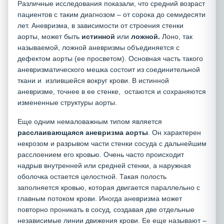
Различные исследования показали, что средний возраст
пациентов с таким диагнозом – от сорока до семидесяти
лет. Аневризма, в зависимости от строения стенки
аорты, может быть
истинной
или
ложной.
Лоно, так
называемой,
ложной аневризмы объединяется с
дефектом аорты (ее просветом). Основная часть такого
аневризматического мешка состоит из соединительной
ткани и излившейся вокруг крови.
В истинной
аневризме, точнее в ее стенке, остаются и сохраняются
измененные структуры аорты.
Еще одним немаловажным типом является
расслаивающаяся аневризма аорты
. Он характерен
некрозом и разрывом части стенки сосуда с дальнейшим
расслоением его кровью. Очень часто происходит
надрыв внутренней или средней стенки, а наружная
оболочка остается целостной. Такая полость
заполняется кровью, которая двигается параллельно с
главным потоком крови. Иногда аневризма может
повторно проникать в сосуд, создавая две отдельные
независимые линии движения крови. Ее еще называют –