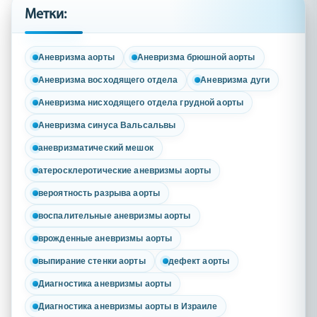
Метки:
Аневризма аорты
Аневризма брюшной аорты
Аневризма восходящего отдела
Аневризма дуги
Аневризма нисходящего отдела грудной аорты
Аневризма синуса Вальсальвы
аневризматический мешок
атеросклеротические аневризмы аорты
вероятность разрыва аорты
воспалительные аневризмы аорты
врожденные аневризмы аорты
выпирание стенки аорты
дефект аорты
Диагностика аневризмы аорты
Диагностика аневризмы аорты в Израиле