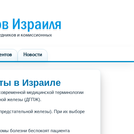
редников и комиссионных
ентов
Новости
ты в Израиле
 современной медицинской терминологии
ьной железы (ДГПЖ).
предстательной железы). При их выборе
томы болезни беспокоят пациента