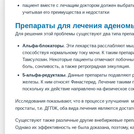
пациент вместе с лечащим доктором должен выбрат
учитывая его преимущества и недостатки
Препараты для лечения аденом
Для решения этой проблемы существуют два типа препа
Альфа-блокаторы
. Эти лекарства расслабляют мы
способствуя нормальному току мочи. К таким препар
Тамсулозин. Некоторые пациенты отмечают побочные
боль, сонливость, а также ретроградная эякуляция.
5-альфа-редуктазы
. Данные препараты подавляют 
железы. К ним относят Финастерид. Лечение такими
поскольку их действие направлено на физическое с
Исследования показывают, что в процессе улучшения м
простаты, т.е. ДГПЖ, оба вида лечения являются доста
Существуют также различные другие внебиржевые препа
Однако их эффективность не была доказана, поэтому, ка