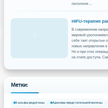
патология ...
HIFU-терапия ра
В современном напра
мировой урологииявл
себе таят открытые о
новые направления в 
Но и при этих опера
на этапе доступа. Сам
Метки:
5-альфа-редуктазы
Аденома предстательной железы