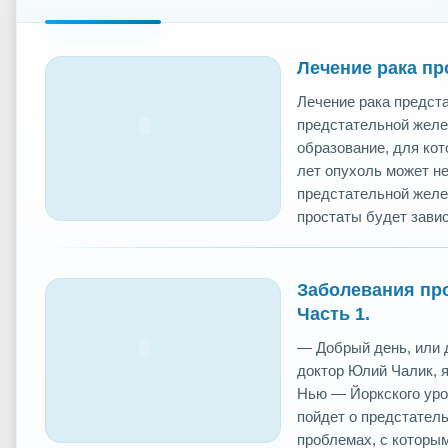
Лечение рака пр
Лечение рака предст
предстательной желез
образование, для кот
лет опухоль может н
предстательной желез
простаты будет зависе
Заболевания про
Часть 1.
— Добрый день, или д
доктор Юлий Чалик, я
Нью — Йоркского урол
пойдет о предстатель
проблемах, с которы