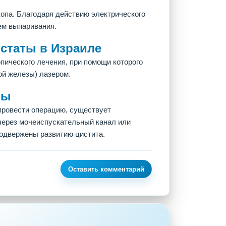
па. Благодаря действию электрического
ем выпаривания.
статы в Израиле
ического лечения, при помощи которого
ой железы) лазером.
мы
провести операцию, существует
через мочеиспускательный канал или
одвержены развитию цистита.
Оставить комментарий