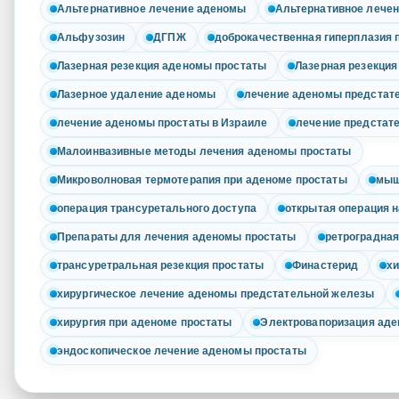
Альтернативное лечение аденомы
Альтернативное лечен
Альфузозин
ДГПЖ
доброкачественная гиперплазия
Лазерная резекция аденомы простаты
Лазерная резекция
Лазерное удаление аденомы
лечение аденомы предстат
лечение аденомы простаты в Израиле
лечение предстат
Малоинвазивные методы лечения аденомы простаты
Микроволновая термотерапия при аденоме простаты
мыш
операция трансуретального доступа
открытая операция н
Препараты для лечения аденомы простаты
ретроградная
трансуретральная резекция простаты
Финастерид
х
хирургическое лечение аденомы предстательной железы
хирургия при аденоме простаты
Электровапоризация аде
эндоскопическое лечение аденомы простаты