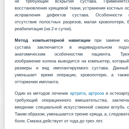
не требующий вскрытия сустава. Применяет
восстановления хрящевой ткани, устранения костных ос
исправления дефектов сустава. Особенности м
отсутствие полостных разрезов, малая кровопотеря, 
реабилитация (на 2-е сутки).
Метод компьютерной навигации
при замене кол
сустава заключается в индивидуальном под
анатомическим особенностям пациента. Трех
изображение колена выводится на компьютер, который
размеры и вид имплантируемого сустава. Данный
уменьшает время операции, кровопотерю, а такж
отторжения импланта.
Один из методов лечения
артрита
,
артроза
и остеоартр
требующий операционного вмешательства, заключ
введении специальной искусственной смазки вглубь с
Таким образом, уменьшается трение хряща, а, следовате
боли. Смазка действует от года до трех лет.