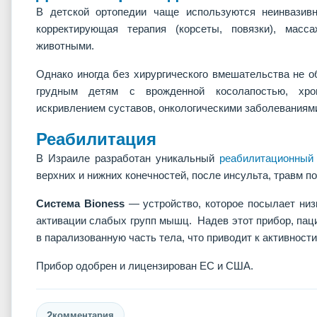
В детской ортопедии чаще используются неинвазив
корректирующая терапия (корсеты, повязки), масс
животными.
Однако иногда без хирургического вмешательства не о
грудным детям с врожденной косолапостью, хром
искривлением суставов, онкологическими заболеваниям
Реабилитация
В Израиле разработан уникальный
реабилитационный
верхних и нижних конечностей, после инсульта, травм п
Система Bioness
­­­— устройство, которое посылает н
активации слабых групп мышц. Надев этот прибор, пац
в парализованную часть тела, что приводит к активно
Прибор одобрен и лицензирован ЕС и США.
2
комментария