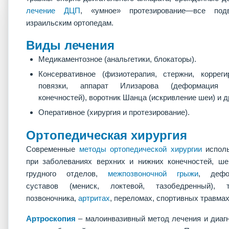
лечение ДЦП
, «умное» протезирование—все подв
израильским ортопедам.
Виды лечения
Медикаментозное (анальгетики, блокаторы).
Консервативное (физиотерапия, стержни, коррег
повязки, аппарат Илизарова (деформация 
конечностей), воротник Шанца (искривление шеи) и д
Оперативное (хирургия и протезирование).
Ортопедическая хирургия
Современные
методы ортопедической хирургии
исполь
при заболеваниях верхних и нижних конечностей, ше
грудного отделов,
межпозвоночной грыжи
, дефо
суставов (мениск, локтевой, тазобедренный), т
позвоночника,
артритах
, переломах, спортивных травмах
Артроскопия
– малоинвазивный метод лечения и диагн