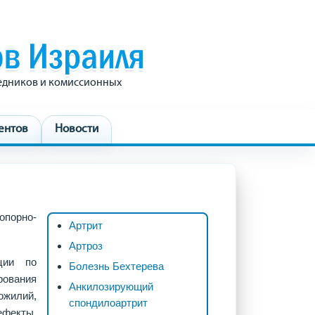
редников и комиссионных
ентов
Новости
опорно-
Артрит
Артроз
ции по
Болезнь Бехтерева
рования
Анкилозирующий
ожилий,
спондилоартрит
ефекты,