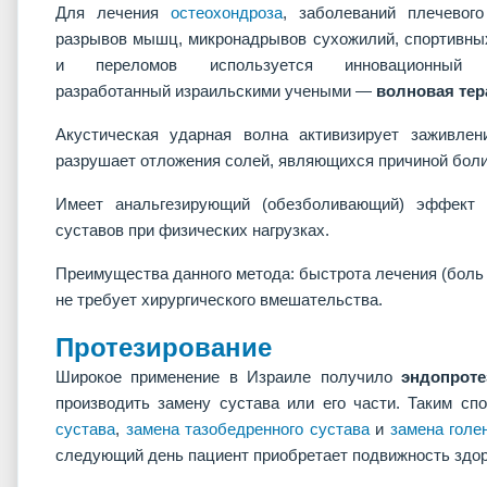
Для лечения
остеохондроза
, заболеваний плечевого
разрывов мышц, микронадрывов сухожилий, спортивны
и переломов используется инновационный 
разработанный израильскими учеными —
волновая тер
Акустическая ударная волна активизирует заживлен
разрушает отложения солей, являющихся причиной боли
Имеет анальгезирующий (обезболивающий) эффект 
суставов при физических нагрузках.
Преимущества данного метода: быстрота лечения (боль 
не требует хирургического вмешательства.
Протезирование
Широкое применение в Израиле получило
эндопроте
производить замену сустава или его части. Таким с
сустава
,
замена тазобедренного сустава
и
замена голе
следующий день пациент приобретает подвижность здор