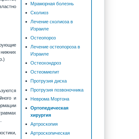
Мраморная болезнь
ластно
Сколиоз
Лечение сколиоза в
Израиле
Остеопороз
ирующие
Лечение остеопороза в
нижних
Израиле
р.)
Остеохондроз
Остеомиелит
Протрузия диска
Протрузия позвоночника
зуются
йного и
Неврома Мортона
рмации
Ортопедическая
равмах
хирургия
.
Артроскопия
остики,
Артроскопическая