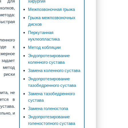
ся для
хирургия
колков,
Межпозвоночная грыжа
етода:
Грыжа межпозвоночных
быстрая
дисков
Перкутанная
нуклеопластика
енного
ходе к
Метод кобляции
мерное
Эндопротезирование
 задает
коленного сустава
 метод
Замена коленного сустава
е риски
Эндопротезирование
тазобедренного сустава
ита, не
Замена тазобедренного
ается в
сустава
устава.
Замена голеностопа
льно, и
Эндопротезирование
голеностопного сустава