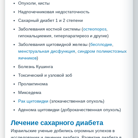
Опухоли, кисты
Надпочечниковая недостаточность
Сахарный диабет 1 и 2 степени
Заболевания костной системы (
остеопороз
,
гипокальциемия, гиперпаратиреоз и другие)
Заболевания щитовидной железы (
бесплодие
,
менструальная дисфункция
,
синдром поликистозных
яичников
)
Болезнь Кушинга
Токсический и узловой зоб
Пролактинома
Микседема
Рак щитовидки
(злокачественная опухоль)
Аденома щитовидки (доброкачественная опухоль)
Лечение сахарного диабета
Израильские ученые добились огромных успехов в
исследовании и лечении диабета. Развитие диабета в