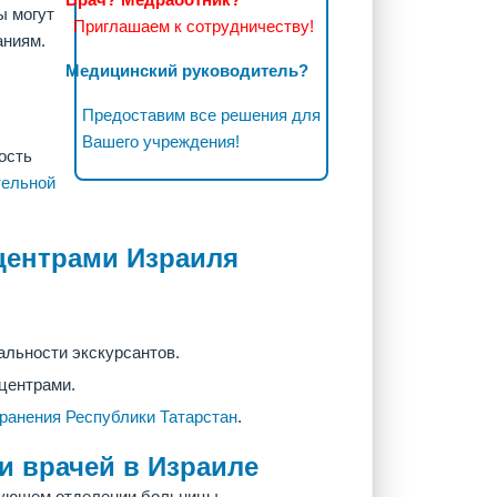
ы могут
Приглашаем к сотрудничеству!
аниям.
Медицинский руководитель?
Предоставим все решения для
Вашего учреждения!
ость
тельной
центрами Израиля
альности экскурсантов.
центрами.
хранения Республики Татарстан
.
 врачей в Израиле
вующем отделении больницы.