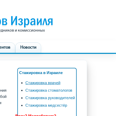
редников и комиссионных
ентов
Новости
Стажировка в Израиле
Стажировка врачей
ения
Стажировка стоматологов
юбой
Стажировка руководителей
м
Стажировка медсестёр
Врач? Медработник?