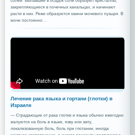
солей. Выпавшие в осадок соли образуют кристаллы,
закрепляющиеся в почечных канальцах, и начинают
расти в них. Реже образуются камни мочевого пузыря. В
моче постоянно ...
Лечение рака языка и гортани (глотки) в
Израиле
— Страдающие от рака глотки и языка обычно ежегодно
жалуются на боль в языке, язву или авту,
локализованную боль, боль при глотании, иногда