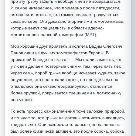
про эту грыжу забыть и вообще к ней не возвращаться.
И самое интересное, что примерно после пятидесяти,
пятидесяти пяти лет, эта грыжа начинает разрушаться
сама по себе. Это доказано вторичными томограммами,
которые ведут специалисты в области ядерно-
магнитноорезонансной томографии (МРТ).
Мой хороший друг приятель и коллега Вадим Олегович
Панов один из лучших томографистов Европы. В
приватной беседе он сказал: — Мы стали замечать, что
у людей делаем повторные снимки там через пять лет,
через семь, порой грыжа вообще исчезает куда-то, такое
ощущение, что она отваливается, но прежде чем она
отвалилась она секвестерирезируется, становится
более хрупкой, покрывается трещинами и потихонечку
она уходит.
То есть процесс самоизлечения тоже заложен природой,
и по идее то, что грыжи не должны возникать в двадцать,
тридцать лет. Они возникали то раньше, когда человек
был более физически активен, это после сорока, сорока