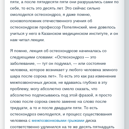
пяти, а после пятидесяти пяти они разрушались сами по
себе, то есть это десять лет. Это сейчас сильно
омолодился остеохондроз, я даже помню,
основоположник отечественного учения об
остеохондрозе профессор Попелянский, мне довелось
учиться у него в Казанском медицинском институте, и он
нам читал лекции.
Я помню, лекция об остеохондрозе начиналась со
следующими словами: «Остеохондроз — это
заболевание, — тут он подумал, — или состояние
человека, которое возникает у любого человека земного
шара после сорока лет». То есть это как раз изменение
межпозвоночных дисков, не вдаваясь глубоко в эту
проблему, могу абсолютно смело сказать, что
абсолютно подписываюсь под этой фразой, я просто
слово после сорока смело заменю на слово после
тридцати, а то и после двадцати пяти. То есть
остеохондроз омолодился, и процесс существования
человека с
межпозвонковыми грыжами
диска
соответственно удлинился на те же десять пятнадцать