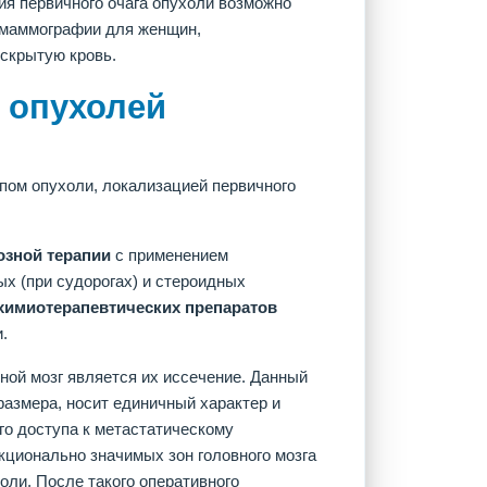
ия первичного очага опухоли возможно
 маммографии для женщин,
 скрытую кровь.
 опухолей
пом опухоли, локализацией первичного
озной терапии
с применением
х (при судорогах) и стероидных
химиотерапевтических препаратов
.
вной мозг является их иссечение. Данный
размера, носит единичный характер и
го доступа к метастатическому
кционально значимых зон головного мозга
оли. После такого оперативного