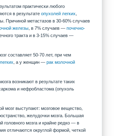
зультатом практически любого
яются в результате
опухолей легких
,
ы. Причиной метастазов в 30-60% случаев
очной железы
, в 7% случаев —
почечно-
чного тракта и в 3-15% случаев —
зг составляет 50-70 лет, при чем
 легких
, а у женщин —
рак молочной
мозга возникают в результате таких
саркома и нефробластома (опухоль
й мозг выступают: мозговое вещество,
ространство, желудочки мозга. Большая
 головного мозга и крайне редко — в
ания отличаются округлой формой, четкой