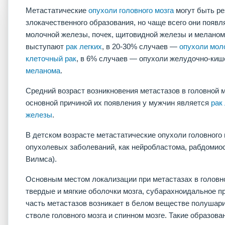
Метастатические
опухоли головного мозга
могут быть ре
злокачественного образования, но чаще всего они появл
молочной железы, почек, щитовидной железы и меланом
выступают
рак легких
, в 20-30% случаев —
опухоли мол
клеточный рак
, в 6% случаев — опухоли желудочно-кише
меланома
.
Средний возраст возникновения метастазов в головной мо
основной причиной их появления у мужчин является
рак
железы
.
В детском возрасте метастатические опухоли головного 
опухолевых заболеваний, как нейробластома, рабдомио
Вилмса).
Основным местом локализации при метастазах в головно
твердые и мягкие оболочки мозга, субарахноидальное п
часть метастазов возникает в белом веществе полушарий
стволе головного мозга и спинном мозге. Такие образов