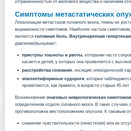
отграниченностью от мозгового вещества и наличием оте
Симптомы метастатических опух
Локализация метастазов головного мозга, темпы их рост
выраженности симптомов. Наиболее частым симптомом,
является
головная боль
.
Внутричерепная гипертензи
давление)вызывает:
приступы тошноты и рвоты
, которыми часто сопр
касается детей, у которых она проявляется с высок
расстройства сознания
, носящие эпизодический ха
эпилептиформные судороги
, которые наблюдаются
проявляются, как правило, в возрасте старше 45 лет
Возникновение
очаговых неврологических симптомов
определенном отделе головного мозга. В таких случаях 
противоположна местоположению опухоли. К таковым от
снижение чувствительности (гипестезия) или ее отсу