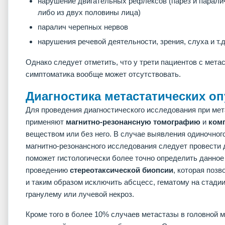
нарушение двигательных рефлексов (парез и паралич
либо из двух половины лица)
паралич черепных нервов
нарушения речевой деятельности, зрения, слуха и т.д
Однако следует отметить, что у трети пациентов с метас
симптоматика вообще может отсутствовать.
Диагностика метастатических оп
Для проведения диагностического исследования при мет
применяют
магнитно-резонансную томографию
и
ком
веществом или без него. В случае выявления одиночног
магнитно-резонансного исследования следует провести
поможет гистологически более точно определить данное
проведению
стереотаксической биопсии
, которая позв
и таким образом исключить абсцесс, гематому на стади
гранулему или лучевой некроз.
Кроме того в более 10% случаев метастазы в головной 