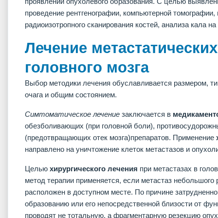
проявлений опухолевого образования. С целью выявлен
проведение рентгенографии, компьютерной томографии,
радиоизотропного сканирования костей, анализа кала на
Лечение метастатических
головного мозга
Выбор методики лечения обуславливается размером, ти
очага и общим состоянием.
Симтоматическое лечение
заключается в
медикамент
обезболивающих (при головной боли), противосудорожны
(предотвращающих отек мозга)препаратов. Применение
направлено на уничтожение клеток метастазов и опухоли
Целью
хирургического лечения
при
метастазах в голо
метод терапии применяется, если метастаз небольшого 
расположен в доступном месте. По причине затрудненно
образованию или его непосредственной близости от фун
проводят не тотальную, а фрагментарную резекцию опух