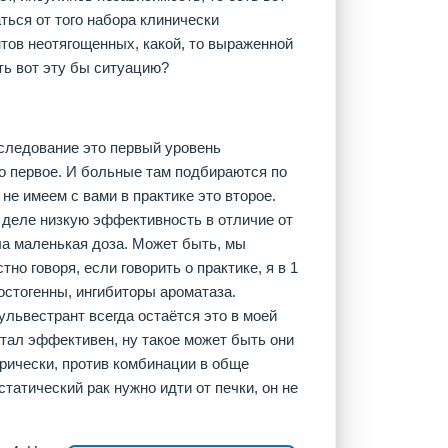
ться от того набора клинически
тов неотягощенных, какой, то выраженной
ть вот эту бы ситуацию?
следование это первый уровень
о первое. И больные там подбираются по
не имеем с вами в практике это второе.
 деле низкую эффективность в отличие от
ла маленькая доза. Может быть, мы
тно говоря, если говорить о практике, я в 1
остогенны, ингибиторы ароматаза.
львестрант всегда остаётся это в моей
 стал эффективен, ну такое может быть они
горически, против комбинации в обще
татический рак нужно идти от печки, он не