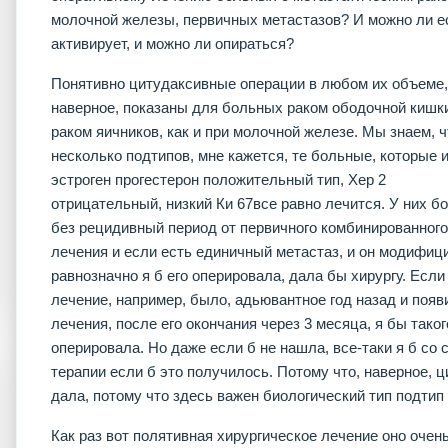
молочной железы, первичных метастазов? И можно ли е
активирует, и можно ли опираться?
Понятивно цитудаксивные операции в любом их объеме,
наверное, показаны для больных раком ободочной кишк
раком яичников, как и при молочной железе. Мы знаем, ч
несколько подтипов, мне кажется, те больные, которые 
эстроген прогестерон положительный тип, Хер 2
отрицательный, низкий Ки 67все равно лечится. У них 
без рецидивный период от первичного комбинированного
лечения и если есть единичный метастаз, и он модифиц
равнозначно я б его оперировала, дала бы хирургу. Если
лечение, например, было, адьювантное год назад и поя
лечения, после его окончания через 3 месяца, я бы тако
оперировала. Но даже если б не нашла, все-таки я б со
терапии если б это получилось. Потому что, наверное, 
дала, потому что здесь важен биологический тип подтип 
Как раз вот полятивная хирургическое лечение оно очен