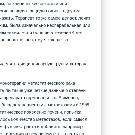
им, но клинические онкологи или
огие не видят, рецидив один за другим
казать. Терапевт то же самое делает, лечат
ожим, была изначально неоперабельная или
нкологии. Если больше в течение 4 лет
не понятно, поэтому я как раз за.
выделять дисциплинарную группу, которая
монотерапии метастатического рака
ь ли такие уже четкие данные о степени
а препарата гормональных. А именно,
наблюдаем пациентку с метастазами с 1999
статическое появление печени, попытка
лось количество метастазов, если смысл
ем фульвестранта и добавить, например
т, инсулинов независимость, то есть вот