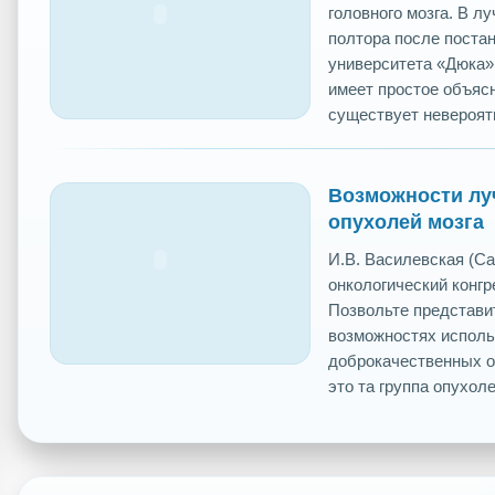
головного мозга. В л
полтора после постан
университета «Дюка» 
имеет простое объяс
существует невероятн
Возможности лу
опухолей мозга
И.В. Василевская (С
онкологический конгре
Позвольте представи
возможностях исполь
доброкачественных оп
это та группа опухоле