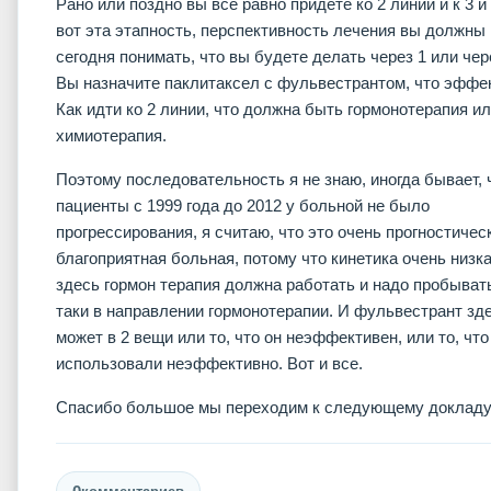
Рано или поздно вы все равно придете ко 2 линии и к 3 и к
вот эта этапность, перспективность лечения вы должны
сегодня понимать, что вы будете делать через 1 или чер
Вы назначите паклитаксел с фульвестрантом, что эффе
Как идти ко 2 линии, что должна быть гормонотерапия и
химиотерапия.
Поэтому последовательность я не знаю, иногда бывает, 
пациенты с 1999 года до 2012 у больной не было
прогрессирования, я считаю, что это очень прогностичес
благоприятная больная, потому что кинетика очень низка
здесь гормон терапия должна работать и надо пробывать
таки в направлении гормонотерапии. И фульвестрант зд
может в 2 вещи или то, что он неэффективен, или то, что
использовали неэффективно. Вот и все.
Спасибо большое мы переходим к следующему докладу