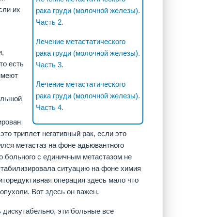
сли их
рака груди (молочной железы).
Часть 2.
Лечение метастатического
и,
рака груди (молочной железы).
то есть
Часть 3.
имеют
Лечение метастатического
рака груди (молочной железы).
большой
Часть 4.
ирован
 это триплет негативный рак, если это
вился метастаз на фоне адьювантного
го больного с единичным метастазом не
 стабилизировала ситуацию на фоне химия
циторедуктивная операция здесь мало что
опухоли. Вот здесь он важен.
ь дискутабельно, эти больные все