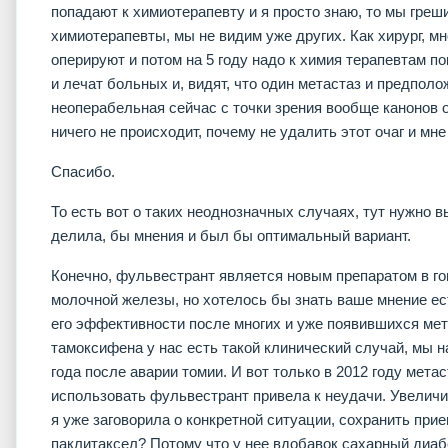
попадают к химиотерапевту и я просто знаю, то мы греш
химиотерапевты, мы не видим уже других. Как хирург, мн
оперируют и потом на 5 году надо к химия терапевтам по
и лечат больных и, видят, что один метастаз и предпол
неоперабельная сейчас с точки зрения вообще канонов о
ничего не происходит, почему не удалить этот очаг и мне 
Спасибо.
То есть вот о таких неоднозначных случаях, тут нужно 
делила, бы мнения и был бы оптимальный вариант.
Конечно, фульвестрант является новым препаратом в го
молочной железы, но хотелось бы знать ваше мнение ест
его эффективности после многих и уже появившихся мет
тамоксифена у нас есть такой клинический случай, мы 
года после аварии томии. И вот только в 2012 году мета
использовать фульвестрант привела к неудачи. Увеличи
я уже заговорила о конкретной ситуации, сохранить при
паклитаксел? Потому что у нее вдобавок сахарный диабе