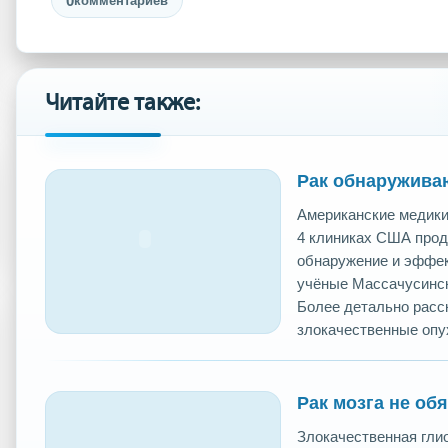
0
комментариев
Читайте также:
Рак обнаружива
Американские медики
4 клиниках США прод
обнаружение и эффек
учёные Массачусинск
Более детально расс
злокачественные опух
Рак мозга не об
Злокачественная гли