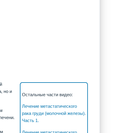
й
, но и
Остальные части видео:
Лечение метастатического
ам
рака груди (молочной железы).
печени.
Часть 1.
ом
Лечение метастатического