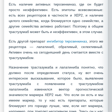
Есть наличие активных тирозинкиназ, где он будет
просто неэффективен. Есть эпитопы всевозможные:
есть всех рецепторов в частности и ХЕР2, и наличие
целого семейства, когда блокируется одно семейство, а
другие семейства активно работают. Поэтому в общем
трастузумаб может быть и неэффективен, в этом случае.
Есть другой препарат
ингибитор тирозинкиназ
, этого же
рецептора — лапатиниб, обратимый, селективный.
Активен очень на сегодняшний день считается вместе с
трастузумабом.
Назначение трастазумаба и лапатиниба понятно, что
должно после определения статуса, ну вот очень
интересное высказывание, которое было, выявление
трастузумаба с появлением с трастузумабом
лапатиниба изменился вектор прогностической
значимости маркера ХЕР2 нью. Что если он есть и мы
имеем маркер, то у нас есть препараты, которые
блокируют это гораздо лучше, чем, если нет маркера,
например, при триплет негативном раке. Здесь он у нас