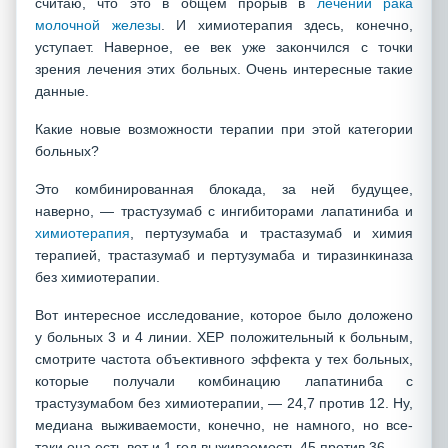
считаю, что это в общем прорыв в
лечении рака
молочной железы
. И химиотерапия здесь, конечно,
уступает. Наверное, ее век уже закончился с точки
зрения лечения этих больных. Очень интересные такие
данные.
Какие новые возможности терапии при этой категории
больных?
Это комбинированная блокада, за ней будущее,
наверно, — трастузумаб с ингибиторами лапатиниба и
химиотерапия
, пертузумаба и трастазумаб и химия
терапией, трастазумаб и пертузумаба и тиразинкиназа
без химиотерапии.
Вот интересное исследование, которое было доложено
у больных 3 и 4 линии. ХЕР положительный к больным,
смотрите частота объективного эффекта у тех больных,
которые получали комбинацию лапатиниба с
трастузумабом без химиотерапии, — 24,7 против 12. Ну,
медиана выживаемости, конечно, не намного, но все-
таки она есть вот и 1 год выживаемость 45 против 36.