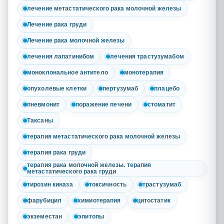
лечение метастатического рака молочной железы
Лечение рака груди
Лечение рака молочной железы
лечения лапатинибом
лечения трастузумабом
моноклональное антитело
монотерапия
опухолевые клетки
пертузумаб
плацебо
пневмонит
поражение печени
стоматит
Таксаны
терапия метастатического рака молочной железы
терапия рака груди
терапия рака молочной железы. терапия
метастатического рака груди
тирозин киназа
токсичность
трастузумаб
фарубицил
химиотерапия
цитостатик
экземестан
эпитопы