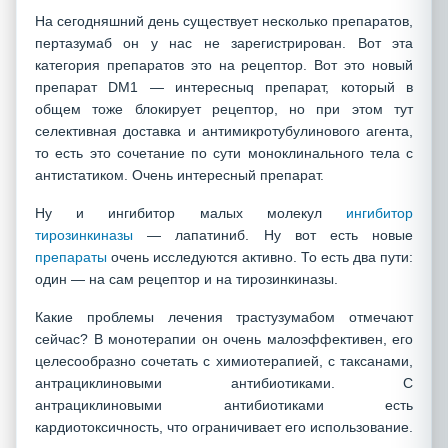
На сегодняшний день существует несколько препаратов,
пертазумаб он у нас не зарегистрирован. Вот эта
категория препаратов это на рецептор. Вот это новый
препарат DM1 — интересныq препарат, который в
общем тоже блокирует рецептор, но при этом тут
селективная доставка и антимикротубулинового агента,
то есть это сочетание по сути моноклинального тела с
антистатиком. Очень интересный препарат.
Ну и ингибитор малых молекул
ингибитор
тирозинкиназы
— лапатиниб. Ну вот есть новые
препараты
очень исследуются активно. То есть два пути:
один — на сам рецептор и на тирозинкиназы.
Какие проблемы лечения трастузумабом отмечают
сейчас? В монотерапии он очень малоэффективен, его
целесообразно сочетать с химиотерапией, с таксанами,
антрациклиновыми антибиотиками. С
антрациклиновыми антибиотиками есть
кардиотоксичность, что ограничивает его использование.