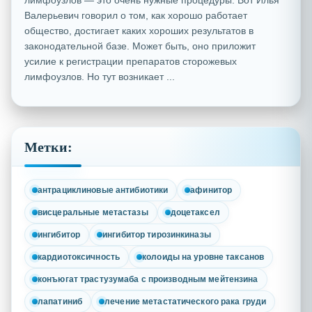
лимфоузлов — это очень нужные процедуры. Вот Илья
Валерьевич говорил о том, как хорошо работает
общество, достигает каких хороших результатов в
законодательной базе. Может быть, оно приложит
усилие к регистрации препаратов сторожевых
лимфоузлов. Но тут возникает ...
Метки:
антрациклиновые антибиотики
афинитор
висцеральные метастазы
доцетаксел
ингибитор
ингибитор тирозинкиназы
кардиотоксичность
колоиды на уровне таксанов
конъюгат трастузумаба с производным мейтензина
лапатиниб
лечение метастатического рака груди