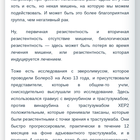
хоть и есть, но некая мишень, на которую мы можем
подействовать. И может быть это более благоприятная
группа, чем негативный рак.
Ну, первичная резистентность и вторичная
резистентность отсутствие мишени, биологическая
резистентность — здесь может быть потеря во время
лечения мишени, или резистентность, которая
индуцируется лечением.
Тоже есть исследования с эверолимусом, которое
проводили Болеро3 на Аско 13 года, и присутствовали
представители, которые в общем-то учли,
снисходительно выслушали это исследование. Здесь
использовался гравиус с вирунубином и трастузумабом,
против винарубина с трастузумабом ХЕР2
положительным, которые принимали таксаны, которые
были резистентными с точки зрения к трастузумаба. Они
быстро прогрессировали, практически в течение 12
месяцев на фоне адъювантного трастузумаба, и в
течение 4 недель, если даже было прогрессирование,