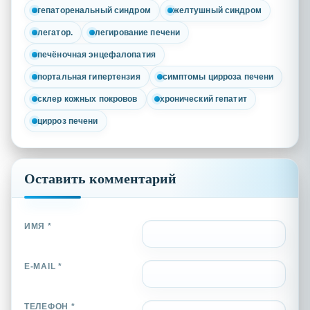
гепаторенальный синдром
желтушный синдром
легатор.
легирование печени
печёночная энцефалопатия
портальная гипертензия
симптомы цирроза печени
склер кожных покровов
хронический гепатит
цирроз печени
Оставить комментарий
ИМЯ *
E-MAIL *
ТЕЛЕФОН *