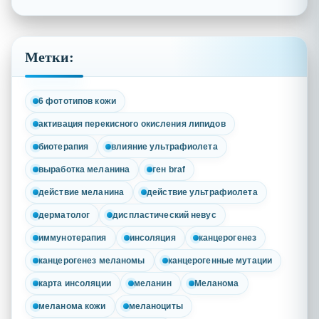
Метки:
6 фототипов кожи
активация перекисного окисления липидов
биотерапия
влияние ультрафиолета
выработка меланина
ген braf
действие меланина
действие ультрафиолета
дерматолог
диспластический невус
иммунотерапия
инсоляция
канцерогенез
канцерогенез меланомы
канцерогенные мутации
карта инсоляции
меланин
Меланома
меланома кожи
меланоциты