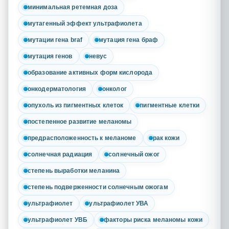
минимальная ретемная доза
мутагенный эффект ультрафиолета
мутации гена braf
мутация гена браф
мутация генов
невус
образование активных форм кислорода
онкодерматология
онколог
опухоль из пигментных клеток
пигментные клетки
постепенное развитие меланомы
предрасположенность к меланоме
рак кожи
солнечная радиация
солнечный ожог
степень выработки меланина
степень подверженности солнечным ожогам
ультрафиолет
ультрафиолет УВА
ультрафиолет УВБ
факторы риска меланомы кожи