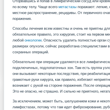
Оторвавшись и попав в лимфатический сосуд или кровя
по всему телу. Чаще всего
метастазы
поражают: легкие, 
местное распространение, рецидивы. От первичного оча
поражения.
Способы лечения всем известны и очень не приятны дл
обязательное правило, это хирургия, стоит на первом ме
любой
онкологии
. Опасность удалить полностью орган 
размерах опухоли, сейчас разработана специалистами в 
сохранных операций.
Обязательно при операции удаляются все лимфатически
подключичных, подлопаточных зон. Там есть группа узло
они вызывают некоторые последствия, при реабилитаци
грамотные руки хирурга, как правило, избегают неприят
возникает с рукой на стороне поражения. После операц
Это не опасно, не страшно. И сильно не приятного, негати
За исключением, может быть, шелушением кожи и неко
лимфостазах, потому что там идет фиброзирование, руб