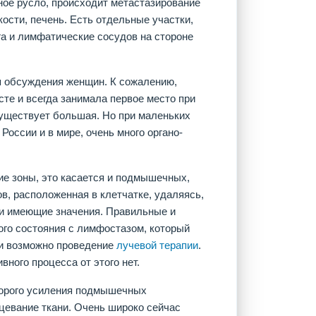
ное русло, происходит метастазирование
кости, печень. Есть отдельные участки,
га и лимфатические сосудов на стороне
я обсуждения женщин. К сожалению,
сте и всегда занимала первое место при
существует большая. Но при маленьких
России и в мире, очень много органо-
е зоны, это касается и подмышечных,
в, расположенная в клетчатке, удаляясь,
и имеющие значения. Правильные и
ного состояния с лимфостазом, который
ии возможно проведение
лучевой терапии
.
вного процесса от этого нет.
торого усиления подмышечных
цевание ткани. Очень широко сейчас