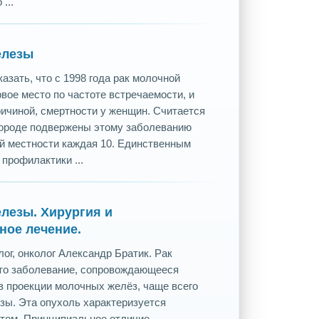
...
елезы
казать, что с 1998 года рак молочной
вое место по частоте встречаемости, и
ричиной, смертности у женщин. Считается
 городе подвержены этому заболеванию
ой местности каждая 10. Единственным
профилактики ...
лезы. Хирургия и
ное лечение.
ог, онколог Александр Братик. Рак
то заболевание, сопровождающееся
в проекции молочных желёз, чаще всего
зы. Эта опухоль характеризуется
том. Принципиальное отличие