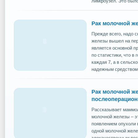
лимфоузел. Это было 
Рак молочной ж
Прежде всего, надо с
железы вышел на пер
является основной п
по статистики, что в
каждая 7, а в сельск
надежным средством 
Рак молочной же
послеоперацион
Рассказывает маммол
молочной железы – э
появлением опухоли 
одной молочной желе
злокачественным рос