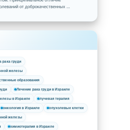
леваний от доброкачественных ...
а рака груди
очной железы
ственные образования
руди
Лечение рака груди в Израиле
железы в Израиле
лучевая терапия
онкология в Израиле
опухолевые клетки
чной железы
я
химиотерапия в Израиле