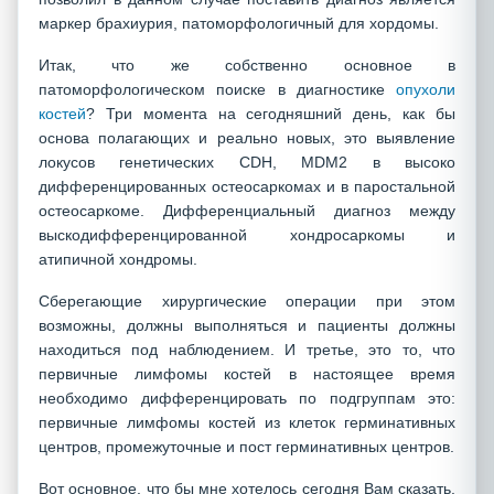
маркер брахиурия, патоморфологичный для хордомы.
Итак, что же собственно основное в
патоморфологическом поиске в диагностике
опухоли
костей
? Три момента на сегодняшний день, как бы
основа полагающих и реально новых, это выявление
локусов генетических CDH, MDМ2 в высоко
дифференцированных остеосаркомах и в паростальной
остеосаркоме. Дифференциальный диагноз между
выскодифференцированной хондросаркомы и
атипичной хондромы.
Сберегающие хирургические операции при этом
возможны, должны выполняться и пациенты должны
находиться под наблюдением. И третье, это то, что
первичные лимфомы костей в настоящее время
необходимо дифференцировать по подгруппам это:
первичные лимфомы костей из клеток герминативных
центров, промежуточные и пост герминативных центров.
Вот основное, что бы мне хотелось сегодня Вам сказать.