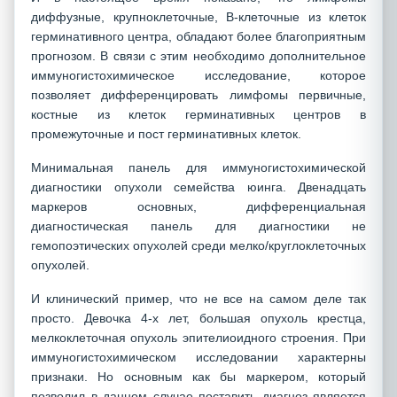
диффузные, крупноклеточные, В-клеточные из клеток
герминативного центра, обладают более благоприятным
прогнозом. В связи с этим необходимо дополнительное
иммуногистохимическое исследование, которое
позволяет дифференцировать лимфомы первичные,
костные из клеток герминативных центров в
промежуточные и пост герминативных клеток.
Минимальная панель для иммуногистохимической
диагностики опухоли семейства юинга. Двенадцать
маркеров основных, дифференциальная
диагностическая панель для диагностики не
гемопоэтических опухолей среди мелко/круглоклеточных
опухолей.
И клинический пример, что не все на самом деле так
просто. Девочка 4-х лет, большая опухоль крестца,
мелкоклеточная опухоль эпителиоидного строения. При
иммуногистохимическом исследовании характерны
признаки. Но основным как бы маркером, который
позволил в данном случае поставить диагноз является