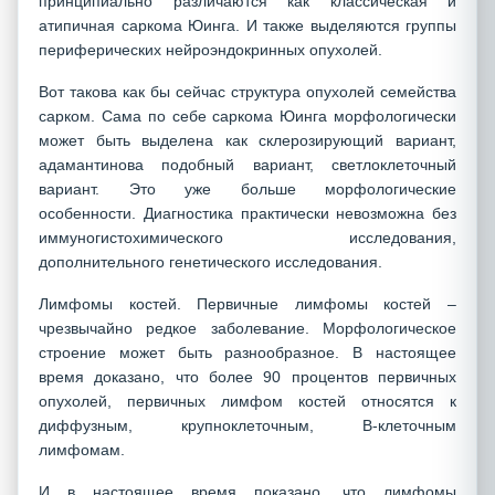
принципиально различаются как классическая и
атипичная саркома Юинга. И также выделяются группы
периферических нейроэндокринных опухолей.
Вот такова как бы сейчас структура опухолей семейства
сарком. Сама по себе саркома Юинга морфологически
может быть выделена как склерозирующий вариант,
адамантинова подобный вариант, светлоклеточный
вариант. Это уже больше морфологические
особенности. Диагностика практически невозможна без
иммуногистохимического исследования,
дополнительного генетического исследования.
Лимфомы костей. Первичные лимфомы костей –
чрезвычайно редкое заболевание. Морфологическое
строение может быть разнообразное. В настоящее
время доказано, что более 90 процентов первичных
опухолей, первичных лимфом костей относятся к
диффузным, крупноклеточным, В-клеточным
лимфомам.
И в настоящее время показано, что лимфомы