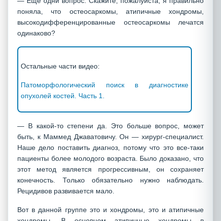
— Еще одни вопрос. Скажите, пожалуйста, я правильно
поняла, что остеосаркомы, атипичные хондромы,
высокодифференцированные остеосаркомы лечатся
одинаково?
Остальные части видео:
Патоморфологический поиск в диагностике
опухолей костей. Часть 1.
— В какой-то степени да. Это больше вопрос, может
быть, к Маммед Джаватовичу. Он — хирург-специалист.
Наше дело поставить диагноз, потому что это все-таки
пациенты более молодого возраста. Было доказано, что
этот метод является прогрессивным, он сохраняет
конечность. Только обязательно нужно наблюдать.
Рецидивов развивается мало.
Вот в данной группе это и хондромы, это и атипичные
хондромы. В основном атипичные хондромы в