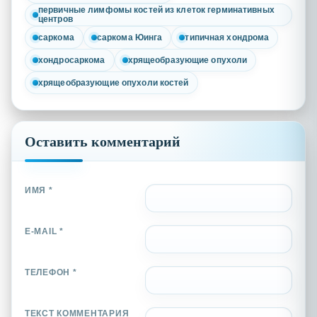
первичные лимфомы костей из клеток герминативных
центров
саркома
саркома Юинга
типичная хондрома
хондросаркома
хрящеобразующие опухоли
хрящеобразующие опухоли костей
Оставить комментарий
ИМЯ *
E-MAIL *
ТЕЛЕФОН *
ТЕКСТ КОММЕНТАРИЯ