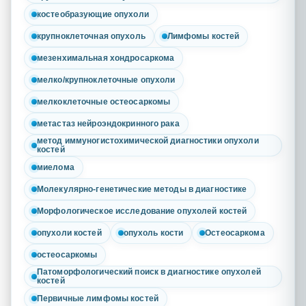
костеобразующие опухоли
крупноклеточная опухоль
Лимфомы костей
мезенхимальная хондросаркома
мелко/крупноклеточные опухоли
мелкоклеточные остеосаркомы
метастаз нейроэндокринного рака
метод иммуногистохимической диагностики опухоли
костей
миелома
Молекулярно-генетические методы в диагностике
Морфологическое исследование опухолей костей
опухоли костей
опухоль кости
Остеосаркома
остеосаркомы
Патоморфологический поиск в диагностике опухолей
костей
Первичные лимфомы костей