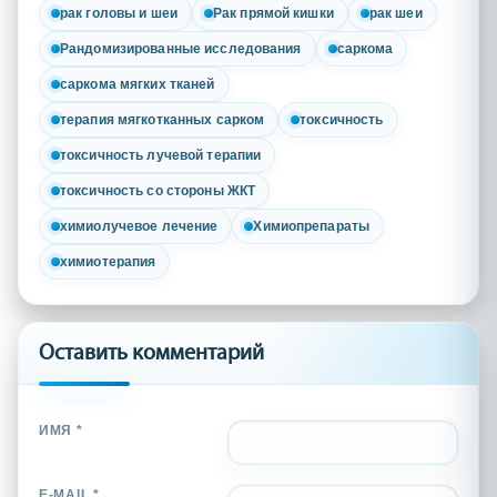
рак головы и шеи
Рак прямой кишки
рак шеи
Рандомизированные исследования
саркома
саркома мягких тканей
терапия мягкотканных сарком
токсичность
токсичность лучевой терапии
токсичность со стороны ЖКТ
химиолучевое лечение
Химиопрепараты
химиотерапия
Оставить комментарий
ИМЯ *
E-MAIL *