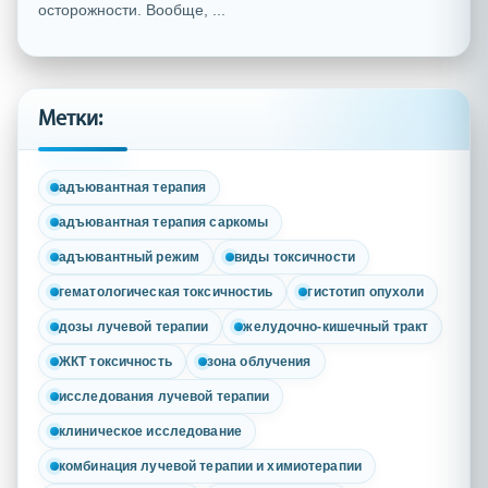
осторожности. Вообще, ...
Метки:
адъювантная терапия
адъювантная терапия саркомы
адъювантный режим
виды токсичности
гематологическая токсичностиь
гистотип опухоли
дозы лучевой терапии
желудочно-кишечный тракт
ЖКТ токсичность
зона облучения
исследования лучевой терапии
клиническое исследование
комбинация лучевой терапии и химиотерапии