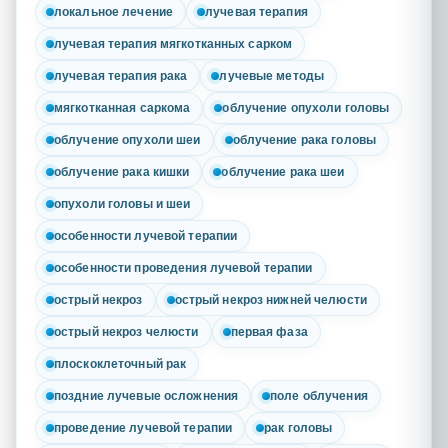
локальное лечение
лучевая терапия
лучевая терапия мягкотканных сарком
лучевая терапия рака
лучевые методы
мягкотканная саркома
облучение опухоли головы
облучение опухоли шеи
облучение рака головы
облучение рака кишки
облучение рака шеи
опухоли головы и шеи
особенности лучевой терапии
особенности проведения лучевой терапии
острый некроз
острый некроз нижней челюсти
острый некроз челюсти
первая фаза
плоскоклеточный рак
поздние лучевые осложнения
поле облучения
проведение лучевой терапии
рак головы