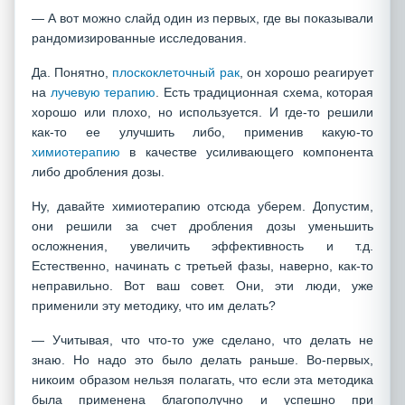
— А вот можно слайд один из первых, где вы показывали
рандомизированные исследования.
Да. Понятно,
плоскоклеточный рак
, он хорошо реагирует
на
лучевую терапию
. Есть традиционная схема, которая
хорошо или плохо, но используется. И где-то решили
как-то ее улучшить либо, применив какую-то
химиотерапию
в качестве усиливающего компонента
либо дробления дозы.
Ну, давайте химиотерапию отсюда уберем. Допустим,
они решили за счет дробления дозы уменьшить
осложнения, увеличить эффективность и т.д.
Естественно, начинать с третьей фазы, наверно, как-то
неправильно. Вот ваш совет. Они, эти люди, уже
применили эту методику, что им делать?
— Учитывая, что что-то уже сделано, что делать не
знаю. Но надо это было делать раньше. Во-первых,
никоим образом нельзя полагать, что если эта методика
была применена благополучно и успешно при