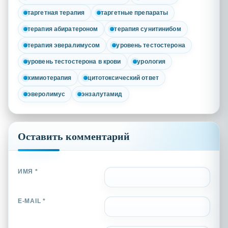
таргетная терапия
таргетные препараты
терапия абиратероном
терапия сунитинибом
терапия эвералимусом
уровень тестостерона
уровень тестостерона в крови
урология
химиотерапия
цитотоксический ответ
эверолимус
энзалутамид
Оставить комментарий
ИМЯ *
E-MAIL *