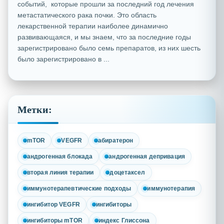
событий, которые прошли за последний год лечения
метастатического рака почки. Это область
лекарственной терапии наиболее динамично
развивающаяся, и мы знаем, что за последние годы
зарегистрировано было семь препаратов, из них шесть
было зарегистрировано в ...
Метки:
mTOR
VEGFR
абиратерон
андрогенная блокада
андрогенная депривация
вторая линия терапии
доцетаксел
иммунотерапевтические подходы
иммунотерапия
ингибитор VEGFR
ингибиторы
ингибиторы mTOR
индекс Глиссона