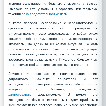
степени эффективен у больных с высоким индексом
Глиссона, то есть у больных с агрессивными формами
течения
рака предстательной железы
.
И когда провели исследование с кабазитокселом и
сравнили эффективность этого препарата с
митоксантроном после доцетаксела, то кабазитоксел
доказал своё преимущество над митоксантрона, и
оказалось, что здесь та же самая ситуация. То есть
кабазитоксел эффективен как в общей популяции
больных после доцетаксела, так и у пациентов с
вессоральными метастазами и Глиссоном больше 7-ми
— это самая неблагоприятная подгруппа пациентов.
Другая опция – это назначить гормонотерапию после
доцетаксела, назначить абиратерон. И вот
исследование, в котором сравнивался абиратерон и
плацебо у больных, получавших
химиотерапию
доцетакселом. В целом это
исследование было позитивное: мы видим прибавку в
выживаемости без прогрессирования 5 мес. (сравнение