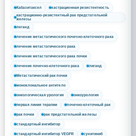
Кабазитаксел
кастрационная резистентность
кастрационно-резистентный рак предстательной
железы
леганд
лечение метастатического почечно-клеточного рака
лечение метастатического рака
лечение метастатического рака почки
лечение почечно-клеточного рака
лиганд
Метастатический рак почки
моноклональное антитело
онкологическая урология
онкоурология
первая линия терапии
почечно-клеточный рак
рак почки
рак предстательной железы
стандартный ингибитор
стандартный ингибитор VEGFR
сунитиниб