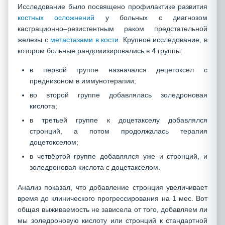
Исследование было посвящено профилактике развития
костных осложнений
у больных с диагнозом
кастрационно–резистентным раком предстательной
железы с
метастазами в кости
. Крупное исследование, в
котором больные рандомизировались в 4 группы:
в первой группе назначался децетоксел с
преднизоном в иммунотерапии;
во второй группе добавлялась золедроновая
кислота;
в третьей группе к доцетакселу добавлялся
стронций, а потом продолжалась терапия
доцетокселом;
в четвёртой группе добавлялся уже и стронций, и
золедроновая кислота с доцетакселом.
Анализ показал, что добавление стронция увеличивает
время до клинического прогрессирования на 1 мес. Вот
общая выживаемость не зависела от того, добавляем ли
мы золедроновую кислоту или стронций к стандартной