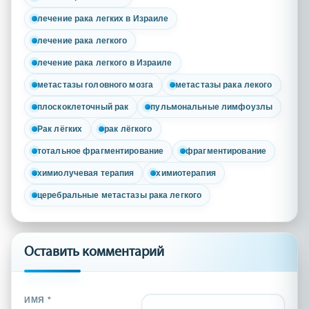
лечение рака легких в Израиле
лечение рака легкого
лечение рака легкого в Израиле
метастазы головного мозга
метастазы рака лекого
плоскоклеточный рак
пульмональные лимфоузлы
Рак лёгких
рак лёгкого
тотальное фрагментирование
фрагментирование
химиолучевая терапия
химиотерапия
церебральные метастазы рака легкого
Оставить комментарий
ИМЯ *