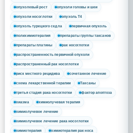
опухолевый рост
опухоли головы и шеи
опухоли носоглотки
опухоль Т4
опухоль турецкого седла
первичная опухоль
полихимиотерапия
препараты группы таксанов
препараты платины
рак носоглотки
распространенность первичной опухоли
распространенный рак носоглотки
риск местного рецидива
сочетанное лечение
схема лекарственной терапии
Таксаны
третья стадия рака носоглотки
фактор апоптоза
хиазма
химиолучевая терапия
химиолучевое лечение
химиолучевое лечение рака носоглотки
химиотерапия
химиотерапия рак носа