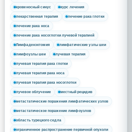
кровеносный синус
курс лечения
лекарственная терапия
лечение рака глотки
лечение рака носа
лечение рака носоглотки лучевой терапией
Лимфаденэктомия
лимфатические узлы шеи
лимфоузлы шеи
лучевая терапия
лучевая терапия рака глотки
лучевая терапия рака носа
лучевая терапия рака носоглотки
лучевое облучение
местный рецидив
метастатические поражения лимфатических узлов
метастатическое поражение лимфоузлов
область турецкого седла
ограниченное распространение первичной опухоли