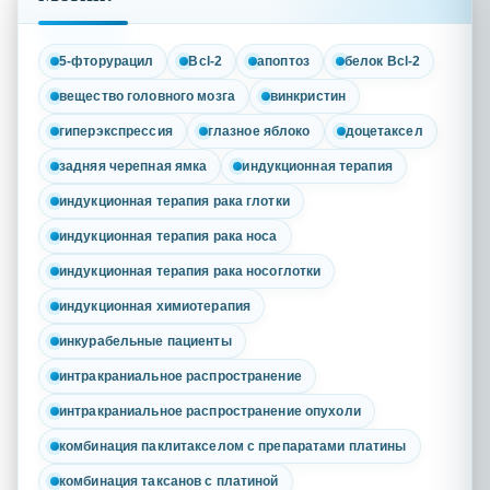
5-фторурацил
Bcl-2
апоптоз
белок Bcl-2
вещество головного мозга
винкристин
гиперэкспрессия
глазное яблоко
доцетаксел
задняя черепная ямка
индукционная терапия
индукционная терапия рака глотки
индукционная терапия рака носа
индукционная терапия рака носоглотки
индукционная химиотерапия
инкурабельные пациенты
интракраниальное распространение
интракраниальное распространение опухоли
комбинация паклитакселом с препаратами платины
комбинация таксанов с платиной