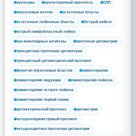
нуклеары
нуклеотропный краситель
ОЛЛ
опухолевые клетки
остаточные бласты
остаточные лейкозные бласты
Острый лейкоз
острый лимфобластный лейкоз
пан-миелоидные антигены
проточная цитометрия
трехцветная проточная цитометрия
трехцветный цитометрический протокол
фенотип опухолевых бластов
химиотерапия
химиотерапия индукции
химиотерапия лейкоза
химиотерапия острого лейкоза
химиотерапия первой линии
цитометрический протокол
цитометрия
четырехпараметровый протокол
четырехцветная проточная цитометрия