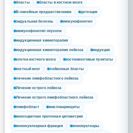
бласты
бласты в костном мозге
В-линейные предшественники
детекция
зидуальная болезнь
иммунофенотип
иммунофенотип опухоли
индукционная химиотерапия
индукционная химиотерапия лейкоза
индукция
клетки костного мозга
костномозговые пунктаты
костный мозг
лейкозные бласты
лечение лимфобластного лейкоза
Лечение острого лейкоза
Лечение острого лимфобластного лейкоза
лимфобласт
миелокариоциты
многоцветная проточная цитометрия
мононуклеарная фракция
мононуклеары