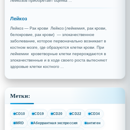
лейкозов приобретает оценка ...
Лейкоз
Лейкоз — Рак крови Лейкоз (лейкемия, рак крови,
белокровие, рак крови) — злокачественное
заболевание, которое первоначально возникает в
костном мозге, где образуются клетки крови. При
лейкемии кроветворные клетки перерождаются в
злокачественные и в ходе своего роста вытесняют
здоровые клетки костного ...
Метки:
CD10
CD19
CD20
CD22
CD34
MRD
Аберрантная экспрессия
антиген