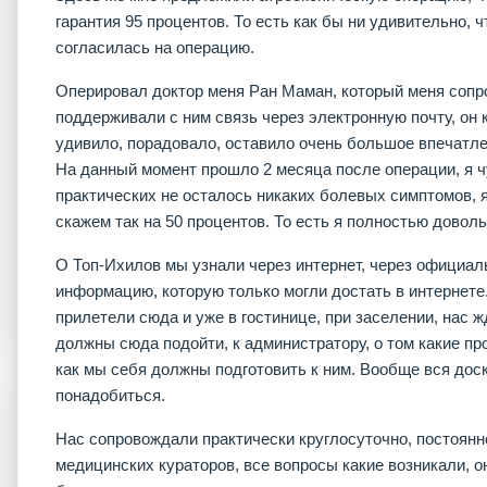
гарантия 95 процентов. То есть как бы ни удивительно, 
согласилась на операцию.
Оперировал доктор меня Ран Маман, который меня сопро
поддерживали с ним связь через электронную почту, он 
удивило, порадовало, оставило очень большое впечатлен
На данный момент прошло 2 месяца после операции, я ч
практических не осталось никаких болевых симптомов, я
скажем так на 50 процентов. То есть я полностью доволь
О Топ-Ихилов мы узнали через интернет, через официал
информацию, которую только могли достать в интернете
прилетели сюда и уже в гостинице, при заселении, нас ж
должны сюда подойти, к администратору, о том какие пр
как мы себя должны подготовить к ним. Вообще вся дос
понадобиться.
Нас сопровождали практически круглосуточно, постоянн
медицинских кураторов, все вопросы какие возникали, о