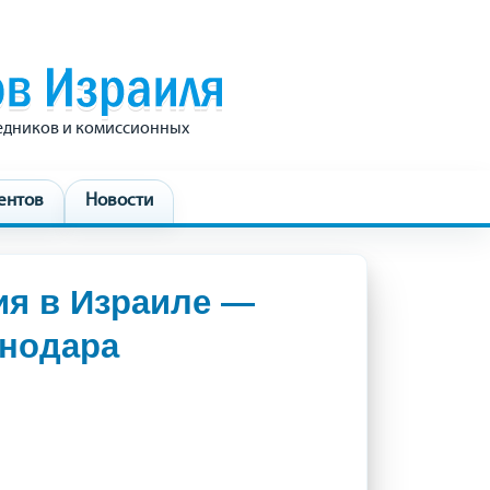
редников и комиссионных
ентов
Новости
ия в Израиле —
снодара